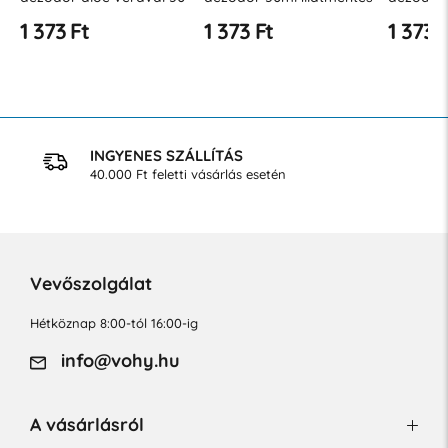
ml
érzékeny bőrre
argánola
1 373 Ft
1 373 Ft
1 373 
INGYENES SZÁLLÍTÁS
40.000 Ft feletti vásárlás esetén
Vevőszolgálat
Hétköznap 8:00-tól 16:00-ig
info@vohy.hu
A vásárlásról