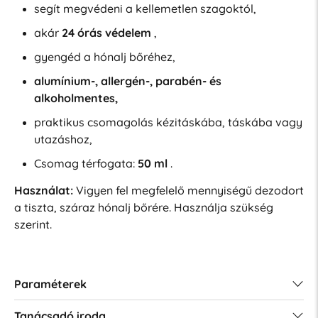
segít megvédeni a kellemetlen szagoktól,
akár
24 órás védelem
,
gyengéd a hónalj bőréhez,
alumínium-, allergén-, parabén- és
alkoholmentes,
praktikus csomagolás kézitáskába, táskába vagy
utazáshoz,
Csomag térfogata:
50 ml
.
Használat:
Vigyen fel megfelelő mennyiségű dezodort
a tiszta, száraz hónalj bőrére. Használja szükség
szerint.
Paraméterek
Tanácsadó iroda