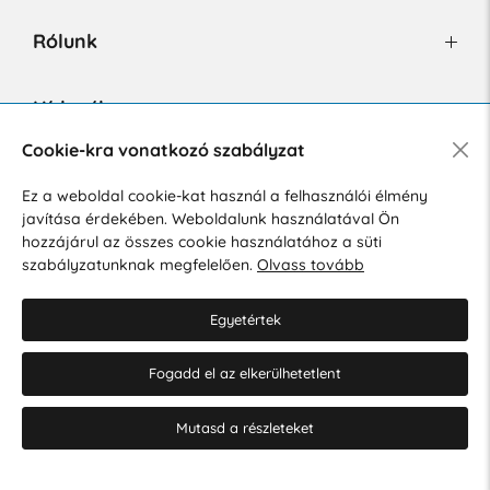
Rólunk
Hírlevél
Cookie-kra vonatkozó szabályzat
Ez a weboldal cookie-kat használ a felhasználói élmény
Hozzájárulok a személyes adatok marketing célú kezeléséhez.
javítása érdekében. Weboldalunk használatával Ön
Személyes adatok védelmére vonatkozó szabályzat
.
hozzájárul az összes cookie használatához a süti
szabályzatunknak megfelelően.
Olvass tovább
Egyetértek
Fogadd el az elkerülhetetlent
© 2026 Hesty s.r.o.
Cookie-beállítások szerkesztése
Mutasd a részleteket
Web design: MARLOW DESIGN