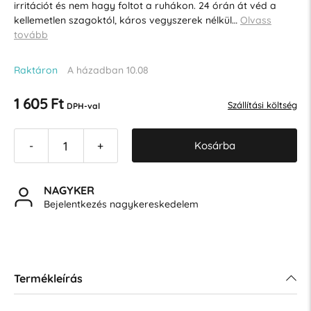
irritációt és nem hagy foltot a ruhákon. 24 órán át véd a
kellemetlen szagoktól, káros vegyszerek nélkül…
Olvass
tovább
Raktáron
A házadban 10.08
1 605 Ft
Szállítási költség
DPH-val
Kosárba
-
+
NAGYKER
Bejelentkezés nagykereskedelem
Termékleírás