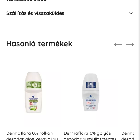
Szállítás és visszaküldés
Hasonló termékek
Dermaflora 0% roll-on
Dermaflora 0% golyós
Dermaflo
dezodor aloe verával 50
dezodor 50ml illatmentes
dezodor 