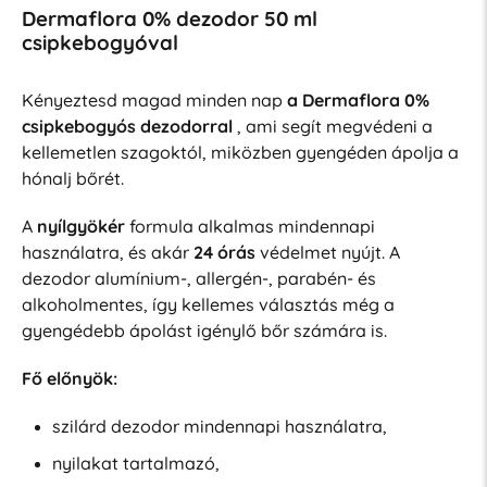
Dermaflora 0% dezodor 50 ml
csipkebogyóval
Kényeztesd magad minden nap
a Dermaflora 0%
csipkebogyós dezodorral
, ami segít megvédeni a
kellemetlen szagoktól, miközben gyengéden ápolja a
hónalj bőrét.
A
nyílgyökér
formula alkalmas mindennapi
használatra, és akár
24 órás
védelmet nyújt. A
dezodor alumínium-, allergén-, parabén- és
alkoholmentes, így kellemes választás még a
gyengédebb ápolást igénylő bőr számára is.
Fő előnyök:
szilárd dezodor mindennapi használatra,
nyilakat tartalmazó,