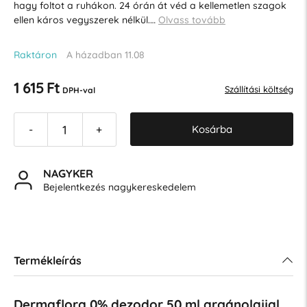
hagy foltot a ruhákon. 24 órán át véd a kellemetlen szagok
ellen káros vegyszerek nélkül.…
Olvass tovább
Raktáron
A házadban 11.08
1 615 Ft
Szállítási költség
DPH-val
Kosárba
-
+
NAGYKER
Bejelentkezés nagykereskedelem
Termékleírás
Dermaflora 0% dezodor 50 ml argánolajjal