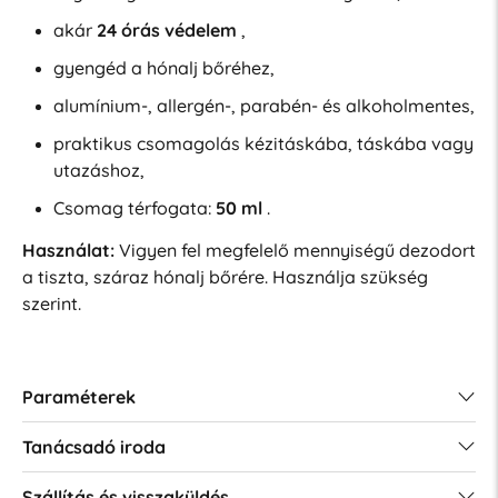
akár
24 órás védelem
,
gyengéd a hónalj bőréhez,
alumínium-, allergén-, parabén- és alkoholmentes,
praktikus csomagolás kézitáskába, táskába vagy
utazáshoz,
Csomag térfogata:
50 ml
.
Használat:
Vigyen fel megfelelő mennyiségű dezodort
a tiszta, száraz hónalj bőrére. Használja szükség
szerint.
Paraméterek
Tanácsadó iroda
Szállítás és visszaküldés