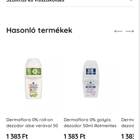
Hasonló termékek
Dermaflora 0% roll-on
Dermaflora 0% golyós
Dermaflo
dezodor aloe verával 50
dezodor 50ml illatmentes
dezodor 
ml
érzékeny bőrre
argánola
1 383 Ft
1 383 Ft
1 383 