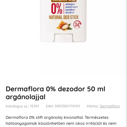
Dermaflora 0% dezodor 50 ml
argánolajjal
katalógus sz.: 15747
EAN: 5997001719701
Márka:
Dermaflóra
Dermaflora 0% stift argánolaj kivonattal. Természetes
hatóanyagainak köszönhetően nem okoz irritációt és nem