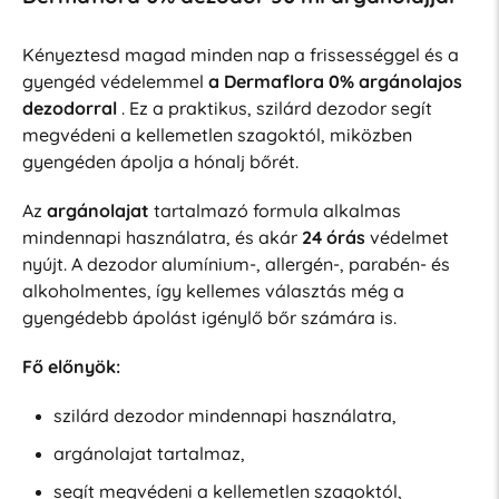
Kényeztesd magad minden nap a frissességgel és a
gyengéd védelemmel
a Dermaflora 0% argánolajos
dezodorral
. Ez a praktikus, szilárd dezodor segít
megvédeni a kellemetlen szagoktól, miközben
gyengéden ápolja a hónalj bőrét.
Az
argánolajat
tartalmazó formula alkalmas
mindennapi használatra, és akár
24 órás
védelmet
nyújt. A dezodor alumínium-, allergén-, parabén- és
alkoholmentes, így kellemes választás még a
gyengédebb ápolást igénylő bőr számára is.
Fő előnyök:
szilárd dezodor mindennapi használatra,
argánolajat tartalmaz,
segít megvédeni a kellemetlen szagoktól,