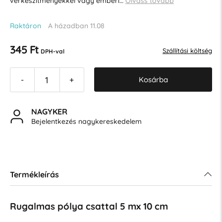
vérkészítményekkel vagy emberi…
Olvass tovább
Raktáron
A házadban 11.08
345 Ft
Szállítási költség
DPH-val
Kosárba
-
+
NAGYKER
Bejelentkezés nagykereskedelem
Termékleírás
Rugalmas pólya csattal 5 mx 10 cm