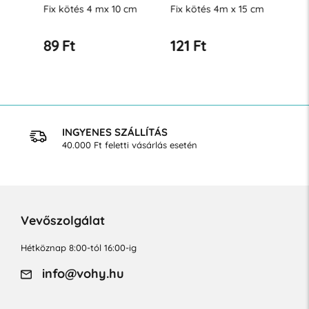
Fix kötés 4 mx 10 cm
Fix kötés 4m x 15 cm
Rugalmas
mx 8 cm
89 Ft
121 Ft
327 Ft
INGYENES SZÁLLÍTÁS
40.000 Ft feletti vásárlás esetén
Vevőszolgálat
Hétköznap 8:00-tól 16:00-ig
info@vohy.hu