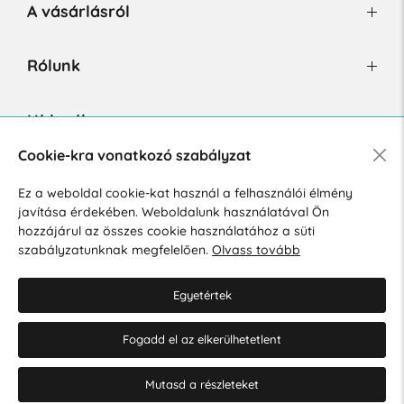
A vásárlásról
Rólunk
Hírlevél
Cookie-kra vonatkozó szabályzat
Ez a weboldal cookie-kat használ a felhasználói élmény
Hozzájárulok a személyes adatok marketing célú kezeléséhez.
javítása érdekében. Weboldalunk használatával Ön
Személyes adatok védelmére vonatkozó szabályzat
.
hozzájárul az összes cookie használatához a süti
szabályzatunknak megfelelően.
Olvass tovább
Egyetértek
Fogadd el az elkerülhetetlent
© 2026 Hesty s.r.o.
Cookie-beállítások szerkesztése
Mutasd a részleteket
Web design: MARLOW DESIGN