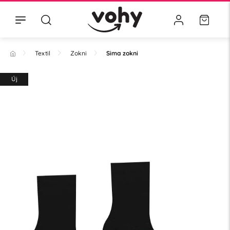
Textil
Zokni
Sima zokni
Új