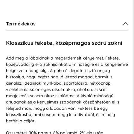
Termékleírás
Klasszikus fekete, középmagas szárú zokni
Add meg a lábaidnak a megérdemelt kényelmet. Fekete,
középvádárig érő zoknijainkat a minőségre és a kényelemre
helyezve a hangsúlyt. A puha és légáteresztő anyag
biztosítja, hogy egész nap jól érezd magad, bármit is
csinálsz. Ideálisak munkába, sportolásra, hétköznapi
viseletre és különleges alkalmakra, ahol a diszkrét
megjelenés sosem okoz csalódást. A kiváló minőségű
anyagnak és a kényelmes szabásnak köszönhetően el is
felejted majd, hogy a lábadon van. Fektess be egy
klasszikusba, ami sosem megy ki a divatból, és mindig
betölti a célját.
Összetétel: 90% pamut, 8% poliamid, 2% elasztán