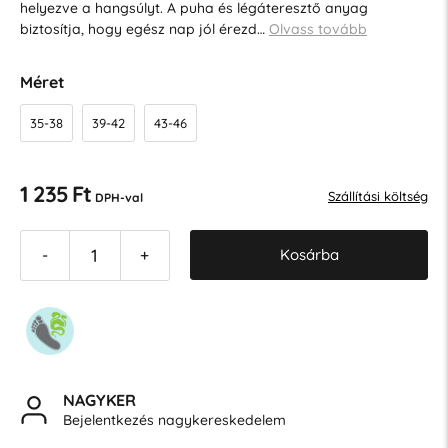
helyezve a hangsúlyt. A puha és légáteresztő anyag
biztosítja, hogy egész nap jól érezd…
Olvass tovább
Méret
35-38
39-42
43-46
1 235 Ft
Szállítási költség
DPH-val
Kosárba
-
+
NAGYKER
Bejelentkezés nagykereskedelem