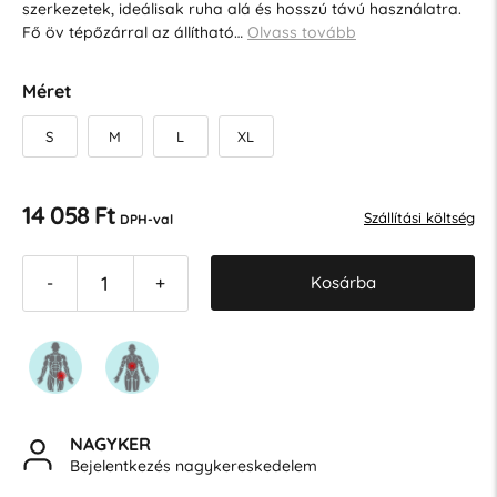
szerkezetek, ideálisak ruha alá és hosszú távú használatra.
Fő öv tépőzárral az állítható…
Olvass tovább
Méret
S
M
L
XL
14 058 Ft
Szállítási költség
DPH-val
Kosárba
-
+
NAGYKER
Bejelentkezés nagykereskedelem