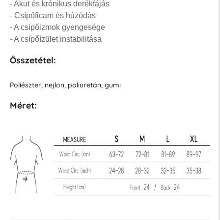
- Akut és krónikus derékfájás
- Csípőficam és húzódás
- A csípőizmok gyengesége
- A csípőízület instabilitása
Összetétel:
Poliészter, nejlon, poliuretán, gumi
Méret: