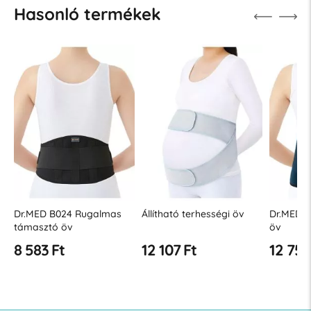
Hasonló termékek
Dr.MED B024 Rugalmas
Állítható terhességi öv
Dr.MED B
támasztó öv
öv
8 583 Ft
12 107 Ft
12 756