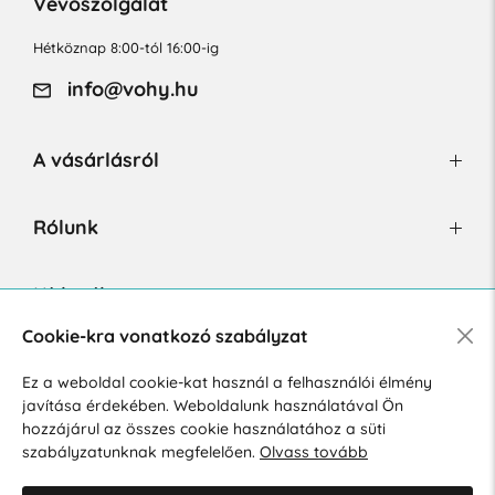
Vevőszolgálat
Hétköznap 8:00-tól 16:00-ig
info@vohy.hu
A vásárlásról
Rólunk
Hírlevél
Cookie-kra vonatkozó szabályzat
Ez a weboldal cookie-kat használ a felhasználói élmény
Hozzájárulok a személyes adatok marketing célú kezeléséhez.
javítása érdekében. Weboldalunk használatával Ön
Személyes adatok védelmére vonatkozó szabályzat
.
hozzájárul az összes cookie használatához a süti
szabályzatunknak megfelelően.
Olvass tovább