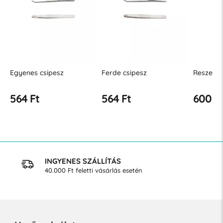
Egyenes csipesz
Ferde csipesz
Reszelő S 
564 Ft
564 Ft
600 Ft
INGYENES SZÁLLÍTÁS
40.000 Ft feletti vásárlás esetén