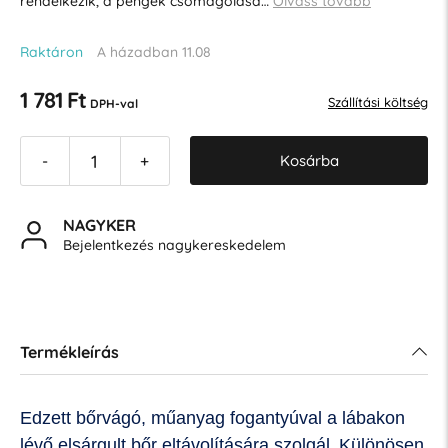
rendelkezik, a pengék csomagolása…
Olvass tovább
Raktáron
A házadban 11.08
1 781 Ft
Szállítási költség
DPH-val
Kosárba
-
+
NAGYKER
Bejelentkezés nagykereskedelem
Termékleírás
Edzett bőrvágó, műanyag fogantyúval a lábakon
lévő elsárgult bőr eltávolítására szolgál.
Különösen