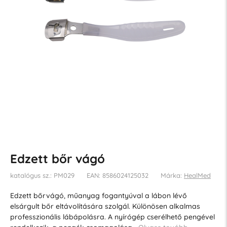
Edzett bőr vágó
katalógus sz.: PM029
EAN: 8586024125032
Márka:
HealMed
Edzett bőrvágó, műanyag fogantyúval a lábon lévő
elsárgult bőr eltávolítására szolgál. Különösen alkalmas
professzionális lábápolásra. A nyírógép cserélhető pengével