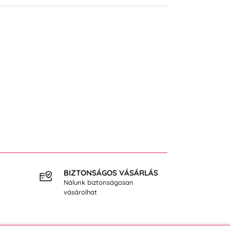
BIZTONSÁGOS VÁSÁRLÁS
INGY
Nálunk biztonságosan
40.000
vásárolhat