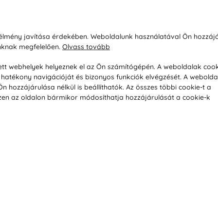
sárlásról
Rólunk
i élmény javítása érdekében. Weboldalunk használatával Ön hozzájá
unknak megfelelően.
Olvass tovább
áció / Áru visszaküldése
Kapcsolatok
ás és fizetés
Társaságról
esett webhelyek helyeznek el az Ön számítógépén. A weboldalak cook
hatékony navigációját és bizonyos funkciók elvégzését. A webolda
feltételek
Magánélet
hozzájárulása nélkül is beállíthatók. Az összes többi cookie-t a
üldési politika
Tanácsadó iroda
 Ezen az oldalon bármikor módosíthatja hozzájárulását a cookie-k
s betegség szerint