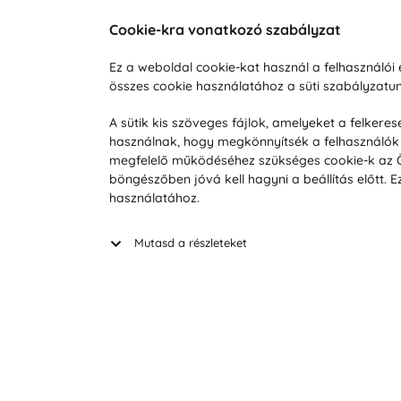
Cookie-kra vonatkozó szabályzat
Vevőszolgálat
A vá
Ez a weboldal cookie-kat használ a felhasználó
összes cookie használatához a süti szabályzat
Hétköznap 8:00-tól 16:00-ig
Reklam
info@vohy.hu
Szállít
A sütik kis szöveges fájlok, amelyeket a felker
használnak, hogy megkönnyítsék a felhasználók 
Üzleti 
megfelelő működéséhez szükséges cookie-k az Ön 
Visszak
böngészőben jóvá kell hagyni a beállítás előtt.
Hírek
használatához.
Keresé
Mutasd a részleteket