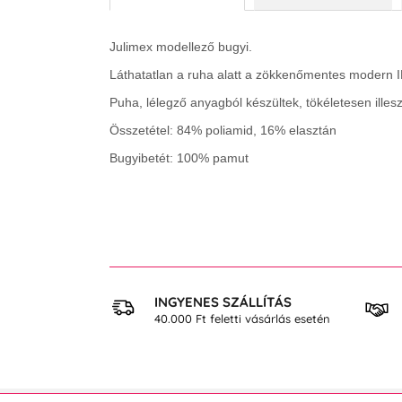
Julimex modellező bugyi.
Láthatatlan a ruha alatt a zökkenőmentes modern 
Puha, lélegző anyagból készültek, tökéletesen ille
Összetétel: 84% poliamid, 16% elasztán
Bugyibetét: 100% pamut
 VÁSÁRLÁS
INGYENES SZÁLLÍTÁS
osan
40.000 Ft feletti vásárlás esetén