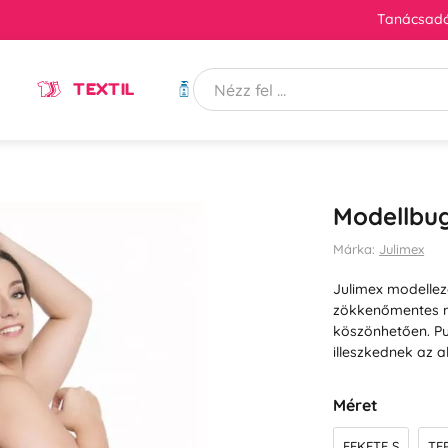
Tanácsadó
TEXTIL
HIGIÉNIA
Modellbug
Márka:
Julimex
Julimex modellez
zökkenőmentes m
köszönhetően. Pu
illeszkednek az 
Méret
FEKETE S
TE