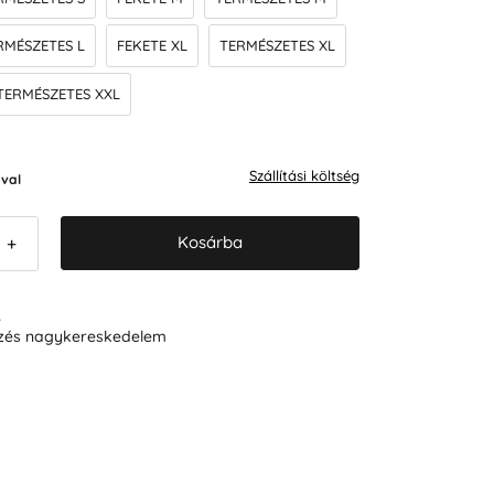
RMÉSZETES L
FEKETE XL
TERMÉSZETES XL
TERMÉSZETES XXL
Szállítási költség
val
Kosárba
+
R
ezés nagykereskedelem