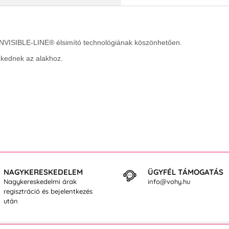
INVISIBLE-LINE® élsimító technológiának köszönhetően.
szkednek az alakhoz.
NAGYKERESKEDELEM
ÜGYFÉL TÁMOGATÁS
Nagykereskedelmi árak
info@vohy.hu
regisztráció és bejelentkezés
után