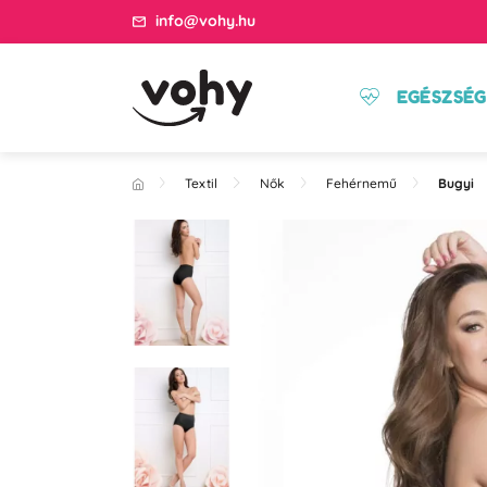
info@vohy.hu
EGÉSZSÉG
Textil
Nők
Fehérnemű
Bugyi