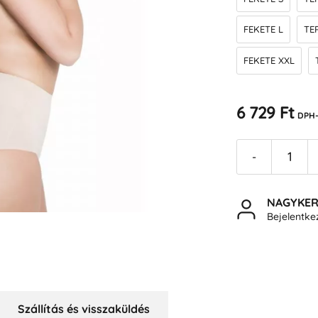
FEKETE L
TE
FEKETE XXL
6 729 Ft
DPH-
-
NAGYKE
Bejelentk
Szállítás és visszaküldés