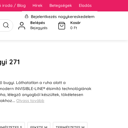
 iroda / Blog
Hírek
Betegségek
Eladás
Bejelentkezés nagykereskedelem
Belépés
Kosár
Bejegyzés
0 Ft
yi 271
ő bugyi. Láthatatlan a ruha alatt a
odern INVISIBLE-LINE® élsimító technológiának
ha, lélegző anyagból készültek, tökéletesen
alakhoz.…
Olvass tovább
RMÉSZETES S
FEKETE M
TERMÉSZETES M