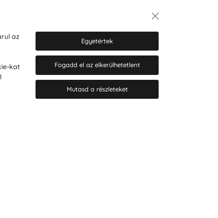
Hírlevél
rul az
Egyetértek
Fogadd el az elkerülhetetlent
ie-kat
Hozzájárulok a személyes adatok
l
marketing célú kezeléséhez.
Személyes adatok védelmére
Mutasd a részleteket
vonatkozó szabályzat
.
© 2026 Hesty s.r.o.
Cookie-beállítások szerkesztése
Web design: MARLOW DESIGN