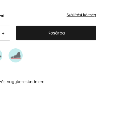
Szállítási költség
al
Kosárba
+
R
ezés nagykereskedelem