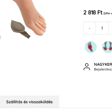
2 818 Ft
DPH-v
-
NAGYKE
Bejelentk
Szállítás és visszaküldés