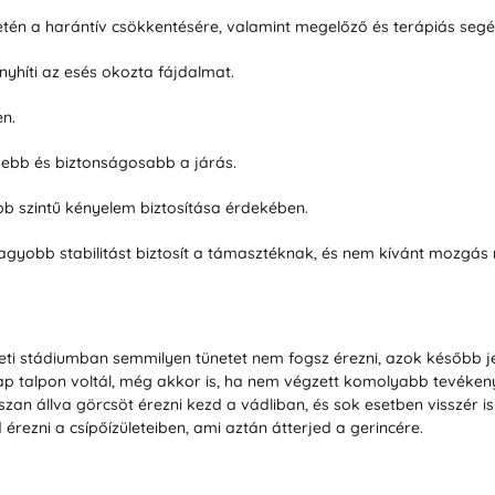
etén a harántív csökkentésére, valamint megelőző és terápiás seg
enyhíti az esés okozta fájdalmat.
en.
esebb és biztonságosabb a járás.
b szintű kényelem biztosítása érdekében.
agyobb stabilitást biztosít a támasztéknak, és nem kívánt mozgás 
eti stádiumban semmilyen tünetet nem fogsz érezni, azok később je
p talpon voltál, még akkor is, ha nem végzett komolyabb tevékeny
 állva görcsöt érezni kezd a vádliban, és sok esetben visszér is j
érezni a csípőízületeiben, ami aztán átterjed a gerincére.