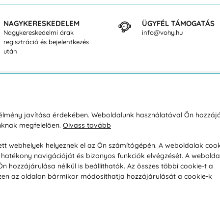
NAGYKERESKEDELEM
ÜGYFÉL TÁMOGATÁS
Nagykereskedelmi árak
info@vohy.hu
regisztráció és bejelentkezés
után
sárlásról
Rólunk
i élmény javítása érdekében. Weboldalunk használatával Ön hozzájá
unknak megfelelően.
Olvass tovább
áció / Áru visszaküldése
Kapcsolatok
ás és fizetés
Társaságról
esett webhelyek helyeznek el az Ön számítógépén. A weboldalak cook
hatékony navigációját és bizonyos funkciók elvégzését. A webolda
feltételek
Magánélet
hozzájárulása nélkül is beállíthatók. Az összes többi cookie-t a
üldési politika
Tanácsadó iroda
 Ezen az oldalon bármikor módosíthatja hozzájárulását a cookie-k
s betegség szerint