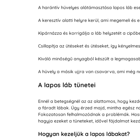
A harántív hüvelyes alátámasztása lapos láb es
A keresztív alatti helyre kerül, ami megemeli és 
Kipárnázza és korrigálja a láb helyzetét a cipőb
Csillapítja az ütéseket és ütéseket, így kényelm
Kiváló minőségű anyagból készült a legmagasab
A hüvely a másik ujjra van csavarva, ami még n
A lapos láb tünetei
Ennél a betegségnél az az alattomos, hogy kezd
a fáradt lábak. Úgy érzed majd, mintha egész na
Fokozatosan felhalmozódnak a problémák. Hosszan
hagyja ezeket a tüneteket, idővel fájdalmat kezd 
Hogyan kezeljük a lapos lábakat?