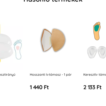
esztirányú
Hosszanti ívtámasz - 1 pár
Keresztív tám
1 440 Ft
2 133 Ft