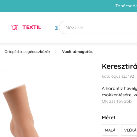
Tanácsadó
TEXTIL
HIGIÉNIA
Ortopédiai segédeszközök
Vault támogatás
Keresztir
katalógus sz.: 192
A harántív hüvel
csökkentésére, v
Olvass tovább
Méret
MALÁ
VEĽKÁ