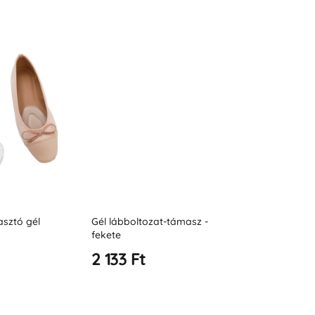
asztó gél
Gél lábboltozat-támasz -
Keresztirány
fekete
Kemény
2 133 Ft
2 853 Ft