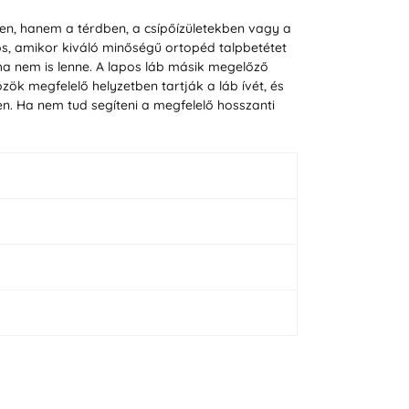
en, hanem a térdben, a csípőízületekben vagy a
os, amikor kiváló minőségű ortopéd talpbetétet
tha nem is lenne. A lapos láb másik megelőző
ök megfelelő helyzetben tartják a láb ívét, és
len. Ha nem tud segíteni a megfelelő hosszanti