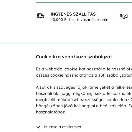
 VÁSÁRLÁS
INGYENES SZÁLLÍTÁS
osan
40.000 Ft feletti vásárlás esetén
Cookie-kra vonatkozó szabályzat
Vevőszolgálat
A vá
Ez a weboldal cookie-kat használ a felhasználó
összes cookie használatához a süti szabályzat
Hétköznap 8:00-tól 16:00-ig
Reklam
info@vohy.hu
Szállít
A sütik kis szöveges fájlok, amelyeket a felker
használnak, hogy megkönnyítsék a felhasználók 
Üzleti 
megfelelő működéséhez szükséges cookie-k az Ön 
Visszak
böngészőben jóvá kell hagyni a beállítás előtt.
Hírek
használatához.
Keresé
Mutasd a részleteket