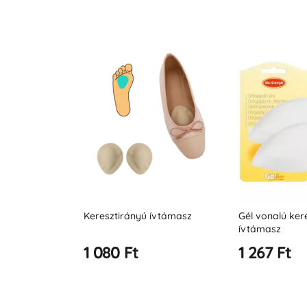
masztéka P+L
Keresztirányú ívtámasz
Gél vonalú ker
ívtámasz
1 080 Ft
1 267 Ft