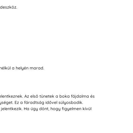
édeszköz.
nélkül a helyén marad.
lentkeznek. Az első tünetek a boka fájdalma és
séget. Ez a fáradtság idővel súlyosbodik.
elentkezik. Ha úgy dönt, hogy figyelmen kívül