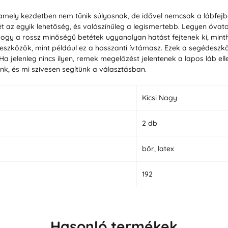
amely kezdetben nem tűnik súlyosnak, de idővel nemcsak a lábfejb
ét az egyik lehetőség, és valószínűleg a legismertebb. Legyen óvat
, hogy a rossz minőségű betétek ugyanolyan hatást fejtenek ki, min
eszközök, mint például ez a hosszanti ívtámasz. Ezek a segédeszköz
Ha jelenleg nincs ilyen, remek megelőzést jelentenek a lapos láb el
nk, és mi szívesen segítünk a választásban.
Kicsi Nagy
2 db
bőr, latex
192
Hasonló termékek