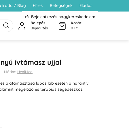
 iroda / Blog
Hírek
Betegségek
Eladás
Bejelentkezés nagykereskedelem
Belépés
Kosár
Bejegyzés
0 Ft
ányú ívtámasz ujjal
Márka:
HealMed
yes alátámasztása lapos láb esetén a harántív
alamint megelőző és terápiás segédeszköz.