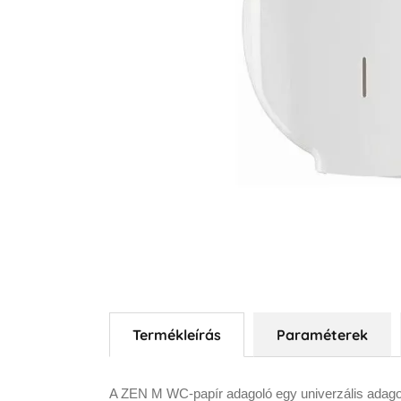
Termékleírás
Paraméterek
A ZEN M WC-papír adagoló egy univerzális adag