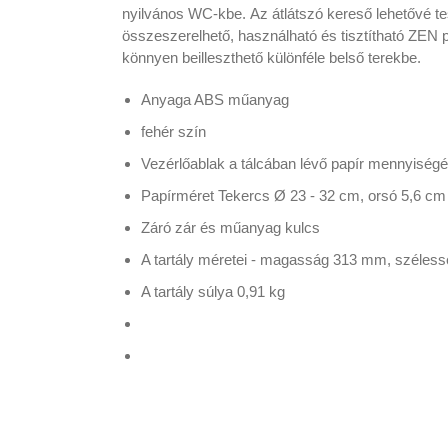
nyilvános WC-kbe.
Az átlátszó kereső lehetővé te
összeszerelhető, használható és tisztítható ZEN p
könnyen beilleszthető különféle belső terekbe.
Anyaga ABS műanyag
fehér szín
Vezérlőablak a tálcában lévő papír mennyiség
Papírméret Tekercs Ø 23 - 32 cm, orsó 5,6 cm
Záró zár és műanyag kulcs
A tartály méretei - magasság 313 mm, széle
A tartály súlya 0,91 kg