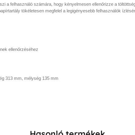
szi a felhasználó számára, hogy kényelmesen ellenőrizze a töltöttség
apírtartály tökéletesen megfelel a legigényesebb felhasználók ízlésén
ének ellenőrzéséhez
sség 313 mm, mélység 135 mm
Hasonló termékek