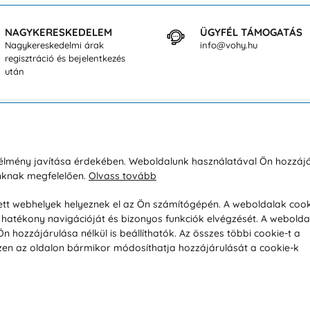
NAGYKERESKEDELEM
ÜGYFÉL TÁMOGATÁS
Nagykereskedelmi árak
info@vohy.hu
regisztráció és bejelentkezés
után
sárlásról
Rólunk
i élmény javítása érdekében. Weboldalunk használatával Ön hozzájá
unknak megfelelően.
Olvass tovább
áció / Áru visszaküldése
Kapcsolatok
ás és fizetés
Társaságról
esett webhelyek helyeznek el az Ön számítógépén. A weboldalak cook
hatékony navigációját és bizonyos funkciók elvégzését. A webolda
feltételek
Magánélet
hozzájárulása nélkül is beállíthatók. Az összes többi cookie-t a
üldési politika
Tanácsadó iroda
 Ezen az oldalon bármikor módosíthatja hozzájárulását a cookie-k
s betegség szerint