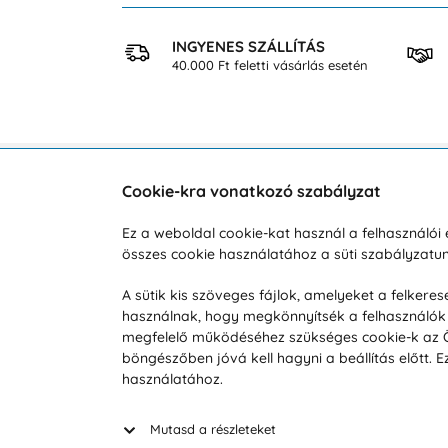
 VÁSÁRLÁS
INGYENES SZÁLLÍTÁS
osan
40.000 Ft feletti vásárlás esetén
Cookie-kra vonatkozó szabályzat
Vevőszolgálat
A vá
Ez a weboldal cookie-kat használ a felhasználó
összes cookie használatához a süti szabályzat
Hétköznap 8:00-tól 16:00-ig
Reklam
info@vohy.hu
Szállít
A sütik kis szöveges fájlok, amelyeket a felker
használnak, hogy megkönnyítsék a felhasználók 
Üzleti 
megfelelő működéséhez szükséges cookie-k az Ön 
Visszak
böngészőben jóvá kell hagyni a beállítás előtt.
Hírek
használatához.
Keresé
Mutasd a részleteket