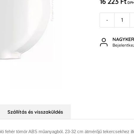
16 223 Ft
DPH
-
NAGYKE
Bejelentk
Szállítás és visszaküldés
oló fehér tömör ABS műanyagból.
23-32 cm átmérőjű tekercsekhez ill