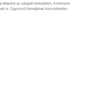
i állapotot az adagoló belsejében.
A könnyen
ek is.
Egyszerű formájának köszönhetően