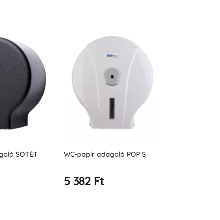
goló SÖTÉT
WC-papír adagoló POP S
WC-papír ada
5 382 Ft
5 382 Ft