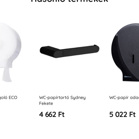
goló ECO
WC-papírtartó Sydney
WC-papír ada
Fekete
4 662 Ft
5 022 Ft