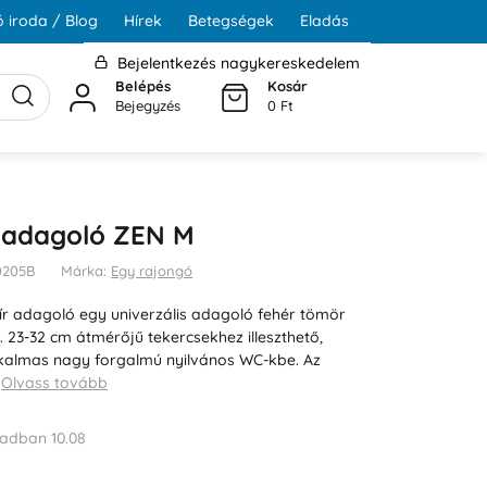
 iroda / Blog
Hírek
Betegségek
Eladás
Bejelentkezés nagykereskedelem
Belépés
Kosár
Bejegyzés
0 Ft
 adagoló ZEN M
P0205B
Márka:
Egy rajongó
r adagoló egy univerzális adagoló fehér tömör
23-32 cm átmérőjű tekercsekhez illeszthető,
lkalmas nagy forgalmú nyilvános WC-kbe. Az
…
Olvass tovább
adban 10.08