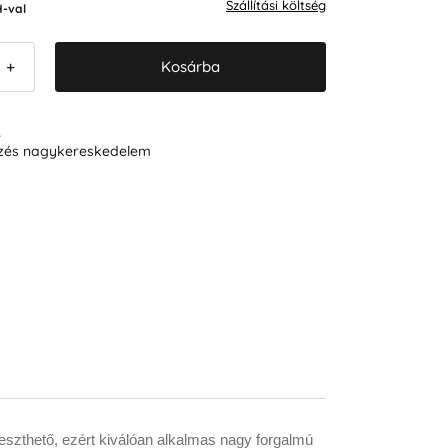
Szállítási költség
-val
Kosárba
+
R
ezés nagykereskedelem
eszthető, ezért kiválóan alkalmas nagy forgalmú