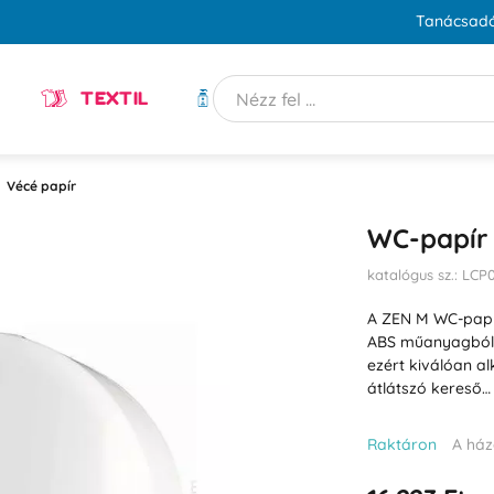
Tanácsadó
TEXTIL
HIGIÉNIA
Vécé papír
WC-papír
katalógus sz.: LC
A ZEN M WC-papí
ABS műanyagból. 
ezért kiválóan a
átlátszó kereső
Raktáron
A ház