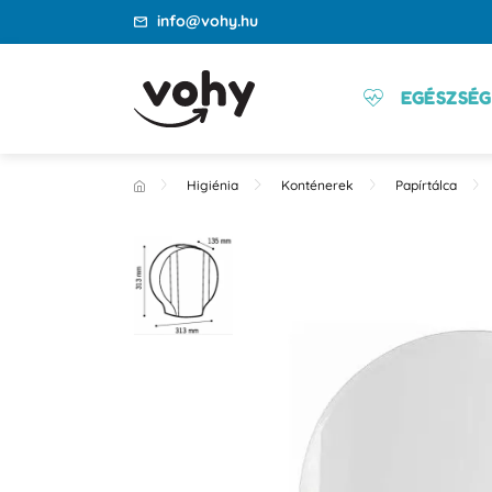
info@vohy.hu
EGÉSZSÉG
Higiénia
Konténerek
Papírtálca