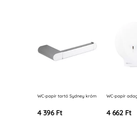
pírhoz POP
WC-papír tartó Sydney króm
WC-papír ada
4 396 Ft
4 662 Ft