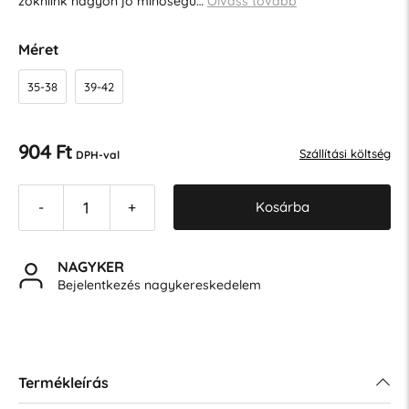
zokniink nagyon jó minőségű…
Olvass tovább
Méret
35-38
39-42
904 Ft
Szállítási költség
DPH-val
Kosárba
-
+
NAGYKER
Bejelentkezés nagykereskedelem
Termékleírás