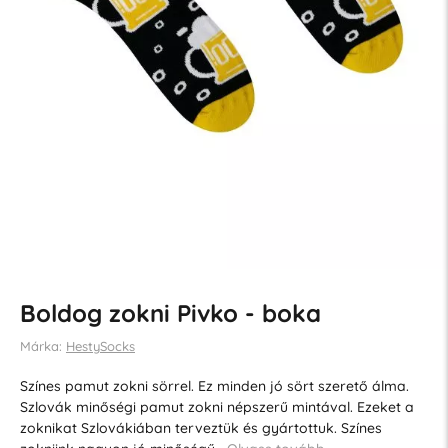
Boldog zokni Pivko - boka
Márka:
HestySocks
Színes pamut zokni sörrel. Ez minden jó sört szerető álma.
Szlovák minőségi pamut zokni népszerű mintával. Ezeket a
zoknikat Szlovákiában terveztük és gyártottuk. Színes