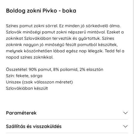
Boldog zokni Pivko - boka
Színes pamut zokni sörrel. Ez minden jó sörkedvelő álma.
Szlovák minőségi pamut zokni népszerű mintával. Ezeket a
zoknikat Szlovákiában terveztük és gyártottuk. Színes
zokniink nagyon jó minőségű fésült pamutból készültek,
melynek köszönhetően lábad egész nap lélegzik. Tedd fel a
napod színes zoknikkal.
Összetétel: 90% pamut, 8% poliamid, 2% elasztán
Szín: fekete, sárga
Uniszex (csak válasszon méretet)
Szlovákiában készült
Paraméterek
Szállítás és visszaküldés