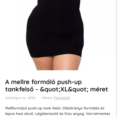
A mellre formáló push-up
tankfelső - &quot;XL&quot; méret
katalógus sz.: 606X
Márka:
FarmaCell
Mellformázó push-up tank felső. Oldalirányú formálás és
lapos hasi akció. Légáteresztő és friss anyag. Varratmentes