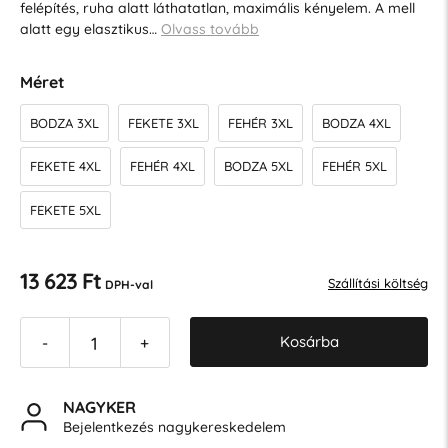
felépítés, ruha alatt láthatatlan, maximális kényelem. A mell
alatt egy elasztikus…
Olvass tovább
Méret
BODZA 3XL
FEKETE 3XL
FEHÉR 3XL
BODZA 4XL
FEKETE 4XL
FEHÉR 4XL
BODZA 5XL
FEHÉR 5XL
FEKETE 5XL
13 623 Ft
Szállítási költség
DPH-val
Kosárba
-
+
NAGYKER
Bejelentkezés nagykereskedelem