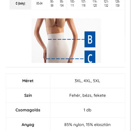
Méret
3XL, 4XL, 5XL
Szín
Fehér, bézs, fekete
Csomagolás
1 db
Anyag
85% nylon, 15% elasztán