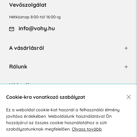
Vevőszolgálat
Hétköznap 8:00-tól 16:00-ig
info@vohy.hu
A vásárlásról
Rólunk
Hírlevél
Cookie-kra vonatkozó szabályzat
Ez a weboldal cookie-kat használ a felhasználói élmény
Hozzájárulok a személyes adatok marketing célú kezeléséhez.
javítása érdekében. Weboldalunk használatával Ön
Személyes adatok védelmére vonatkozó szabályzat
.
hozzájárul az összes cookie használatához a süti
szabályzatunknak megfelelően.
Olvass tovább