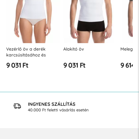
Vezérlő öv a derék
Alakító öv
Melegítő
karcsúsításához és
formálásához
9 031 Ft
9 031 Ft
9 614 
INGYENES SZÁLLÍTÁS
40.000 Ft feletti vásárlás esetén