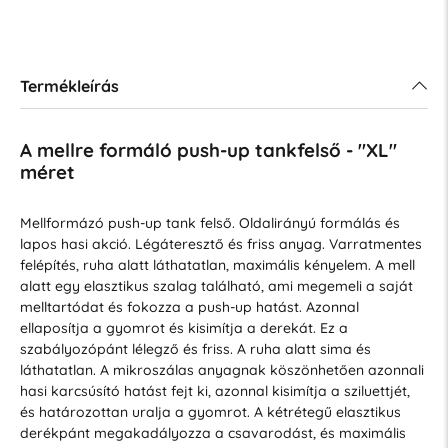
Termékleírás
A mellre formáló push-up tankfelső - "XL"
méret
Mellformázó push-up tank felső. Oldalirányú formálás és
lapos hasi akció. Légáteresztő és friss anyag. Varratmentes
felépítés, ruha alatt láthatatlan, maximális kényelem. A mell
alatt egy elasztikus szalag található, ami megemeli a saját
melltartódat és fokozza a push-up hatást. Azonnal
ellaposítja a gyomrot és kisimítja a derekát. Ez a
szabályozópánt lélegző és friss. A ruha alatt sima és
láthatatlan. A mikroszálas anyagnak köszönhetően azonnali
hasi karcsúsító hatást fejt ki, azonnal kisimítja a sziluettjét,
és határozottan uralja a gyomrot. A kétrétegű elasztikus
derékpánt megakadályozza a csavarodást, és maximális