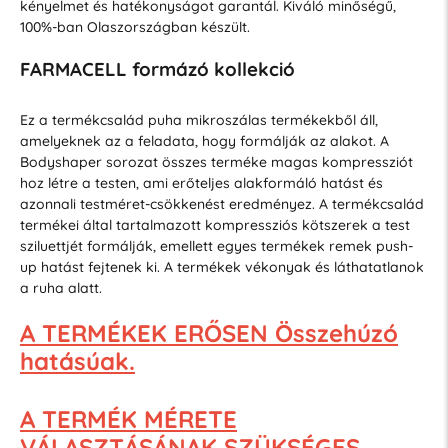
kényelmet és hatékonyságot garantál. Kiváló minőségű,
100%-ban Olaszországban készült.
FARMACELL formázó kollekció
Ez a termékcsalád puha mikroszálas termékekből áll,
amelyeknek az a feladata, hogy formálják az alakot. A
Bodyshaper sorozat összes terméke magas kompressziót
hoz létre a testen, ami erőteljes alakformáló hatást és
azonnali testméret-csökkenést eredményez. A termékcsalád
termékei által tartalmazott kompressziós kötszerek a test
sziluettjét formálják, emellett egyes termékek remek push-
up hatást fejtenek ki. A termékek vékonyak és láthatatlanok
a ruha alatt.
A TERMÉKEK ERŐSEN Összehúzó
hatásúak.
A TERMÉK MÉRETE
VÁLASZTÁSÁNAK
SZÜKSÉGES