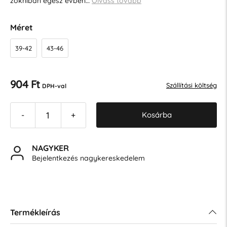
zokniban egész évben…
Olvass tovább
Méret
39-42
43-46
904 Ft
Szállítási költség
DPH-val
Kosárba
-
+
NAGYKER
Bejelentkezés nagykereskedelem
Termékleírás