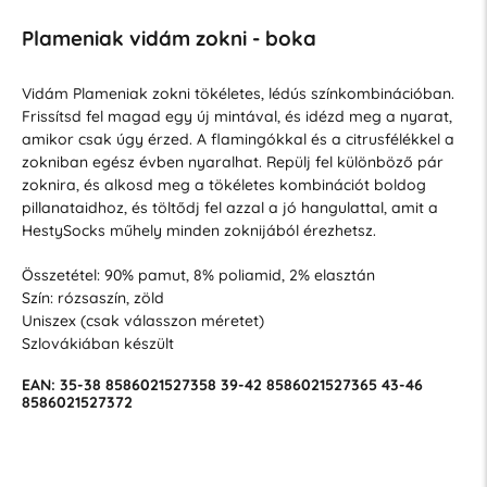
Plameniak vidám zokni - boka
Vidám Plameniak zokni tökéletes, lédús színkombinációban.
Frissítsd fel magad egy új mintával, és idézd meg a nyarat,
amikor csak úgy érzed. A flamingókkal és a citrusfélékkel a
zokniban egész évben nyaralhat. Repülj fel különböző pár
zoknira, és alkosd meg a tökéletes kombinációt boldog
pillanataidhoz, és töltődj fel azzal a jó hangulattal, amit a
HestySocks műhely minden zoknijából érezhetsz.
Összetétel: 90% pamut, 8% poliamid, 2% elasztán
Szín: rózsaszín, zöld
Uniszex (csak válasszon méretet)
Szlovákiában készült
EAN:
35-38
8586021527358
39-42
8586021527365
43-46
8586021527372