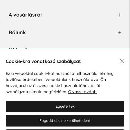
A vásárlásról
Rólunk
Hírlevél
Cookie-kra vonatkozó szabályzat
Ez a weboldal cookie-kat használ a felhasználói élmény
Hozzájárulok a személyes adatok marketing célú kezeléséhez.
javítása érdekében. Weboldalunk használatával Ön
Személyes adatok védelmére vonatkozó szabályzat
.
hozzájárul az összes cookie használatához a süti
szabályzatunknak megfelelően.
Olvass tovább
Egyetértek
Fogadd el az elkerülhetetlent