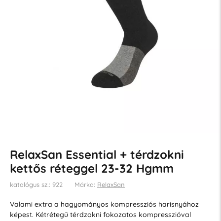
RelaxSan Essential + térdzokni
kettős réteggel 23-32 Hgmm
katalógus sz.: 922
Márka:
RelaxSan
Valami extra a hagyományos kompressziós harisnyához
képest. Kétrétegű térdzokni fokozatos kompresszióval