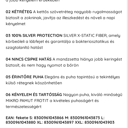
a jobb kényelem érdekében
02 KÉTRÉTEG
A kettős szövetréteg nagyobb rugalmasságot
biztosít a zokninak, javítja az illeszkedést és növeli a napi
kényelmet
03 100% SILVER
PROTECTION
SILVER X-STATIC FIBER, amely
körbeöleli a lábfejet és garantálja a bakteriosztatikus és
szagtalanító hatást
04 NINCS CSIPKE HATÁS
A mandzsetta hiánya jobb keringést
biztosít, és nem hagy nyomot a bőrön
05 ÉRINTŐRE PUHA
Elegáns és puha tapintású a tekintélyes
külső rétegnek köszönhetően
06 KÉNYELEM ÉS TARTÓSSÁG
Nagyon puha, kiváló minőségű
MIKRO PAMUT FROTIT a kivételes puhaságért és
természetességért
EAN: fekete S: 8300961043866 M: 8300961043873 L:
8300961043880 XL: 8300961043897 XXL: 8300961043903