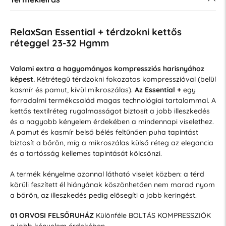
RelaxSan Essential + térdzokni kettős
réteggel 23-32 Hgmm
Valami extra a hagyományos kompressziós harisnyához
képest.
Kétrétegű térdzokni fokozatos kompresszióval (belül
kasmír és pamut, kívül mikroszálas).
Az Essential +
egy
forradalmi termékcsalád magas technológiai tartalommal. A
kettős textilréteg rugalmasságot biztosít a jobb illeszkedés
és a nagyobb kényelem érdekében a mindennapi viselethez.
A pamut és kasmír belső bélés feltűnően puha tapintást
biztosít a bőrön, míg a mikroszálas külső réteg az elegancia
és a tartósság kellemes tapintását kölcsönzi.
A termék kényelme azonnal látható viselet közben: a térd
körüli feszített él hiányának köszönhetően nem marad nyom
a bőrön, az illeszkedés pedig elősegíti a jobb keringést.
01 ORVOSI FELSŐRUHÁZ
Különféle BOLTÁS KOMPRESSZIÓK