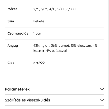
Méret
2/S, 3/M, 4/L, 5/XL, 6/XXL
Szín
Fekete
Csomagolás
1 pár
Anyag
43% nylon, 36% pamut, 13% elasztán, 4%
kasmír, 4% ezüstszál
Cikk
art.922
Paraméterek
Szállítás és visszaküldés