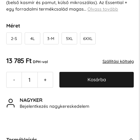
(belső kasmír és pamut, külső mikroszálas). Az Essential +
egy forradalmi termékcsalád magas…
Olvass tovább
Méret
2-S
4L
3-M
5XL
6XXL
13 785 Ft
Szállítási költség
DPH-val
Kosárba
-
+
NAGYKER
Bejelentkezés nagykereskedelem
Termékleírás