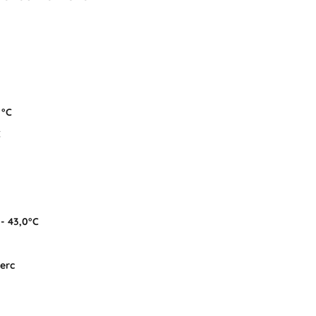
 °C
C
 - 43,0°C
erc