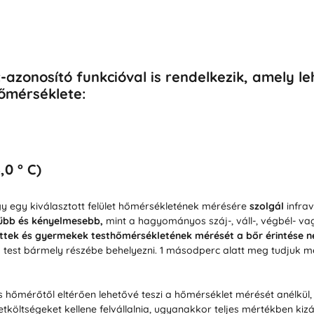
azonosító funkcióval is rendelkezik, amely le
őmérséklete:
,0 ° C)
y egy kiválasztott felület hőmérsékletének mérésére
szolgál
infrav
űbb és kényelmesebb,
mint a hagyományos száj-, váll-, végbél- va
ttek és gyermekek testhőmérsékletének mérését a bőr érintése n
test bármely részébe behelyezni. 1 másodperc alatt meg tudjuk mé
s hőmérőtől eltérően lehetővé teszi a hőmérséklet mérését anélkü
letköltségeket kellene felvállalnia, ugyanakkor teljes mértékben ki