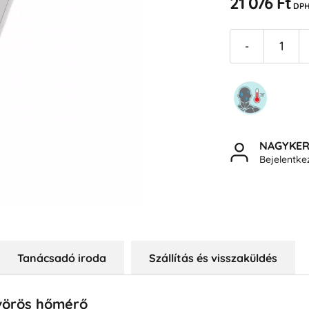
21 076 Ft
DPH
-
NAGYKE
Bejelentk
Tanácsadó iroda
Szállítás és visszaküldés
avörös hőmérő