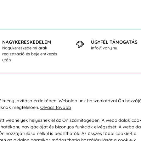
NAGYKERESKEDELEM
ÜGYFÉL TÁMOGATÁS
Nagykereskedelmi árak
info@vohy.hu
regisztráció és bejelentkezés
után
sárlásról
Rólunk
i élmény javítása érdekében. Weboldalunk használatával Ön hozzájá
unknak megfelelően.
Olvass tovább
áció / Áru visszaküldése
Kapcsolatok
ás és fizetés
Társaságról
esett webhelyek helyeznek el az Ön számítógépén. A weboldalak cook
hatékony navigációját és bizonyos funkciók elvégzését. A webolda
feltételek
Magánélet
hozzájárulása nélkül is beállíthatók. Az összes többi cookie-t a
üldési politika
Tanácsadó iroda
 Ezen az oldalon bármikor módosíthatja hozzájárulását a cookie-k