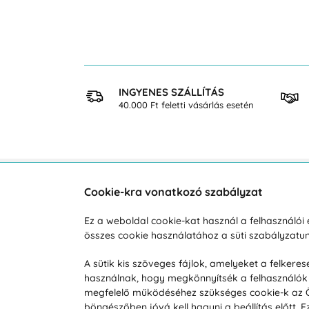
 VÁSÁRLÁS
INGYENES SZÁLLÍTÁS
osan
40.000 Ft feletti vásárlás esetén
Cookie-kra vonatkozó szabályzat
Vevőszolgálat
A vá
Ez a weboldal cookie-kat használ a felhasználó
összes cookie használatához a süti szabályzat
Hétköznap 8:00-tól 16:00-ig
Reklam
info@vohy.hu
Szállít
A sütik kis szöveges fájlok, amelyeket a felker
használnak, hogy megkönnyítsék a felhasználók 
Üzleti 
megfelelő működéséhez szükséges cookie-k az Ön 
Visszak
böngészőben jóvá kell hagyni a beállítás előtt.