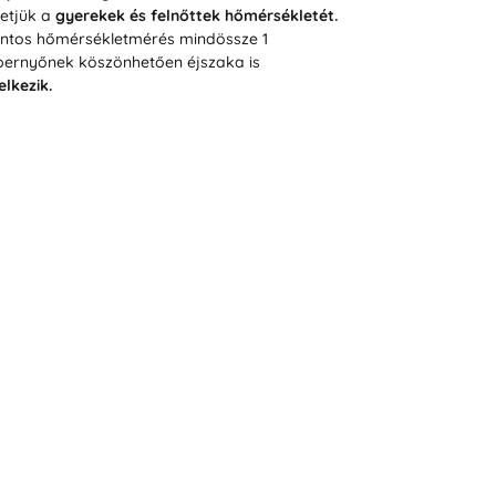
etjük a
gyerekek és felnőttek hőmérsékletét.
pontos hőmérsékletmérés mindössze 1
épernyőnek köszönhetően éjszaka is
lkezik.