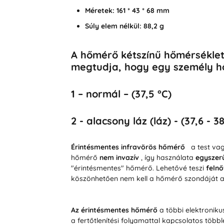
Méretek: 161 * 43 * 68 mm
Súly elem nélkül: 88,2 g
A hőmérő kétszínű hőmérséklet-
megtudja, hogy egy személy h
1 – normál – (37,5 °C)
2 - alacsony láz (láz) - (37,6 - 38
Érintésmentes
infravörös hőmérő
a test vag
hőmérő
nem invazív
, így használata
egyszer
"érintésmentes" hőmérő. Lehetővé teszi
felnő
köszönhetően nem kell a hőmérő szondáját a 
Az érintésmentes hőmérő
a többi elektroniku
a fertőtlenítési folyamattal kapcsolatos több