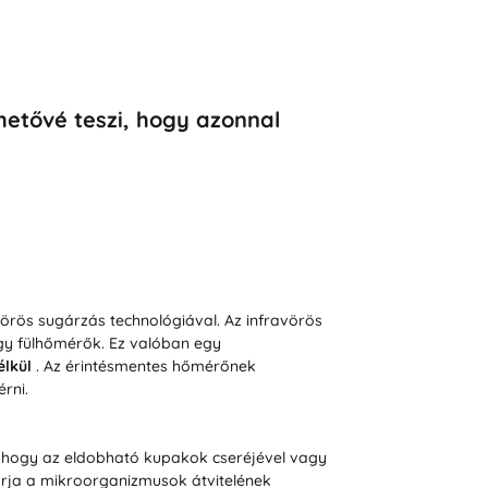
hetővé teszi, hogy azonnal
örös sugárzás technológiával. Az infravörös
gy fülhőmérők. Ez valóban egy
élkül
. Az érintésmentes hőmérőnek
rni.
l, hogy az eldobható kupakok cseréjével vagy
zárja a mikroorganizmusok átvitelének