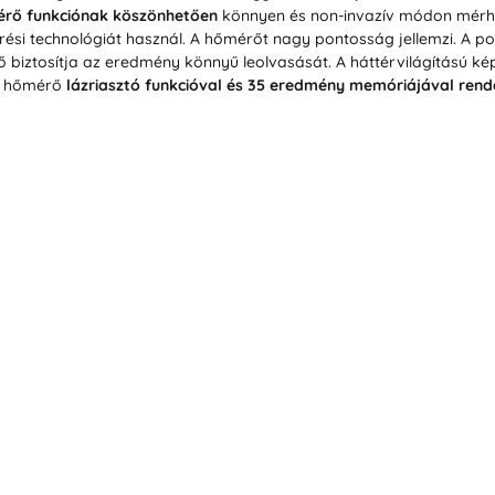
érő funkciónak köszönhetően
könnyen és non-invazív módon mérh
si technológiát használ. A hőmérőt nagy pontosság jellemzi. A 
ő biztosítja az eredmény könnyű leolvasását. A háttérvilágítású k
 A hőmérő
lázriasztó funkcióval és 35 eredmény memóriájával rende