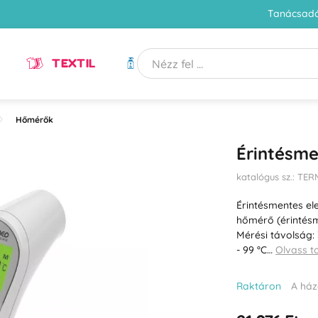
Tanácsadó
TEXTIL
HIGIÉNIA
Hőmérők
Érintésm
katalógus sz.: T
Érintésmentes el
hőmérő (érintésm
Mérési távolság: 
- 99 °C…
Olvass 
Raktáron
A ház