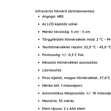
Infravörös hőmérő (érintésmentes)
Anyaga: ABS
Az LCD kijelzők színei
Mérési távolság: 3 cm - 5 cm
Tárgyfelületi hőmérséklet mód: 2 °C - 99
Testhőmérséklet rezsim: 32,0 °C - 43,0 °
Pontosság: +/- 0,3 C fok.
Kétszínű hőmérséklet azonosítás
Lázriasztás
Piros kijelző, magas hőmérséklet, 37,6°C
Mérési idő: 1 másodperc
Automatikus kikapcsolás: +/- 10 másodp
Memória: 35 mérés
Elem típusa: 2 x AAA elem