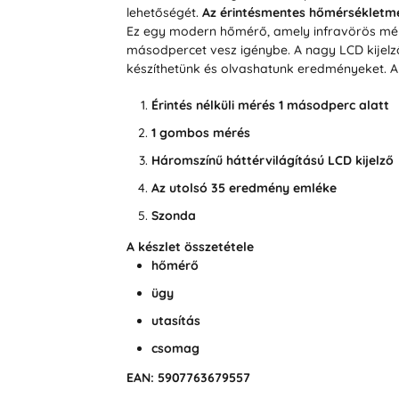
lehetőségét.
Az érintésmentes hőmérsékletm
Ez egy modern hőmérő, amely infravörös méré
másodpercet vesz igénybe. A nagy LCD kijelz
készíthetünk és olvashatunk eredményeket.
Érintés nélküli mérés 1 másodperc alatt
1 gombos mérés
Háromszínű háttérvilágítású LCD kijelző
Az utolsó 35 eredmény emléke
Szonda
A készlet összetétele
hőmérő
ügy
utasítás
csomag
EAN: 5907763679557