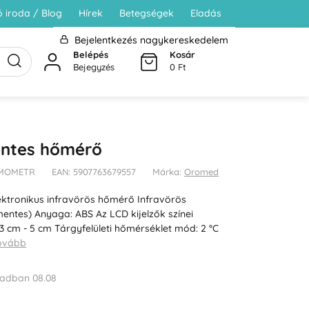
 iroda / Blog
Hírek
Betegségek
Eladás
Bejelentkezés nagykereskedelem
Belépés
Kosár
Bejegyzés
0 Ft
entes hőmérő
ERMOMETR
EAN: 5907763679557
Márka:
Oromed
ektronikus infravörös hőmérő Infravörös
entes) Anyaga: ABS Az LCD kijelzők színei
3 cm - 5 cm Tárgyfelületi hőmérséklet mód: 2 °C
tovább
adban 08.08