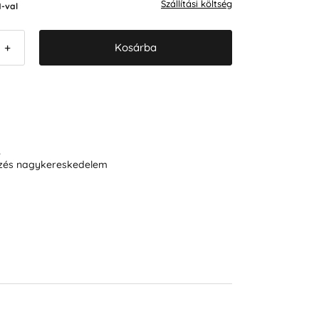
Szállítási költség
-val
Kosárba
+
R
ezés nagykereskedelem