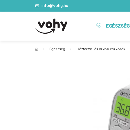
info@vohy.hu
EGÉSZSÉG
Egészség
Háztartási és orvosi eszközök