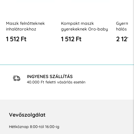
Kompakt maszk
Gyermek maszk Oro-
Inhalát
gyerekeknek Oro-baby
hálós inhalátorhoz
rózsasz
inhalátorokhoz
1 512 Ft
2 121 Ft
11 816
INGYENES SZÁLLÍTÁS
40.000 Ft feletti vásárlás esetén
Vevőszolgálat
Hétköznap 8:00-tól 16:00-ig