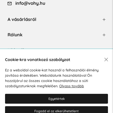
info@vohy.hu
A vásárlásról
Rólunk
Hírlevél
Cookie-kra vonatkozó szabályzat
Ez a weboldal cookie-kat használ a felhasználói élmény
Hozzájárulok a személyes adatok marketing célú kezeléséhez.
javítása érdekében. Weboldalunk használatával Ön
Személyes adatok védelmére vonatkozó szabályzat
.
hozzájárul az összes cookie használatához a süti
szabályzatunknak megfelelően.
Olvass tovább
Egyetértek
Fogadd el az elkerülhetetlent