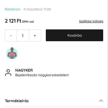
Raktáron
A házadban 11.08
2 121 Ft
Szállítási költség
DPH-val
Kosárba
-
+
NAGYKER
Bejelentkezés nagykereskedelem
Termékleírás