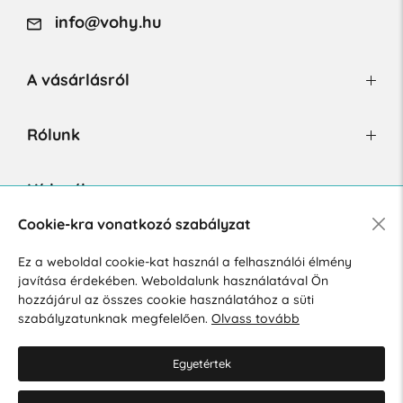
info@vohy.hu
A vásárlásról
Rólunk
Hírlevél
Cookie-kra vonatkozó szabályzat
Ez a weboldal cookie-kat használ a felhasználói élmény
Hozzájárulok a személyes adatok marketing célú kezeléséhez.
javítása érdekében. Weboldalunk használatával Ön
Személyes adatok védelmére vonatkozó szabályzat
.
hozzájárul az összes cookie használatához a süti
szabályzatunknak megfelelően.
Olvass tovább
Egyetértek