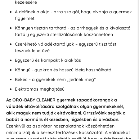
kezelésére
A delfinek alakja - arra szolgál, hogy elvonja a gyermek
figyelmét
Könnyen tisztán tartható - az orrhegyek és a kiválasztó
tartály egyszerű sterilizálásának köszönhetően
Cserélhető váladéktartályok – egyszerű tisztítást
tesznek lehetővé
Egyszerű és kompakt kialakítás
Könnyű - gyakran és hosszú ideig használható
Békés – a gyerekek nem „ijednek meg”
Elektromos meghajtású
Az ORO-BABY CLEANER gyermek tapadókorongok a
váladék eltávolítására szolgálnak olyan gyermekeknél,
akik maguk nem tudják eltávolítani. Orrszívóink segítik a
babát a normális étkezésben, légzésben és alvásban.
Ezenkívül az aspirátor használatának köszönhetően
minimalizáljuk a keresztfertőzések kockázatát. A váladékot
a gyermek orrából eltávolítják anélkül, hogy a felnőttnek be