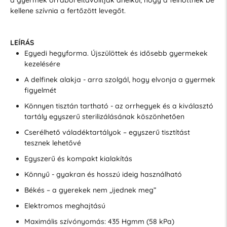
kellene szívnia a fertőzött levegőt.
LEÍRÁS
Egyedi hegyforma. Újszülöttek és idősebb gyermekek
kezelésére
A delfinek alakja - arra szolgál, hogy elvonja a gyermek
figyelmét
Könnyen tisztán tartható - az orrhegyek és a kiválasztó
tartály egyszerű sterilizálásának köszönhetően
Cserélhető váladéktartályok – egyszerű tisztítást
tesznek lehetővé
Egyszerű és kompakt kialakítás
Könnyű - gyakran és hosszú ideig használható
Békés – a gyerekek nem „ijednek meg”
Elektromos meghajtású
Maximális szívónyomás: 435 Hgmm (58 kPa)