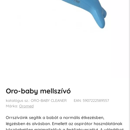
Oro-baby mellszívó
katalógus sz.: ORO-BABY CLEANER
EAN: 5907222589557
Márka:
Oromed
Orrszívóink segítik a babát a normális étkezésben,
légzésben és alvásban. Emellett az aspirátor használatának
köszönhetően minimalizáljuk a fertőzésveszélyt. A váladékot