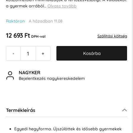
a gyermek orrából…
Olvass tovább
Raktáron
A házadban 11.08
12 693 Ft
Szállítási költség
DPH-val
Kosárba
-
+
NAGYKER
Bejelentkezés nagykereskedelem
Termékleírás
Egyedi hegyforma. Újszülöttek és idősebb gyermekek