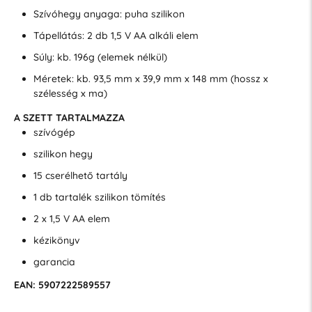
Szívóhegy anyaga: puha szilikon
Tápellátás: 2 db 1,5 V AA alkáli elem
Súly: kb. 196g (elemek nélkül)
Méretek: kb. 93,5 mm x 39,9 mm x 148 mm (hossz x
szélesség x ma)
A SZETT TARTALMAZZA
szívógép
szilikon hegy
15 cserélhető tartály
1 db tartalék szilikon tömítés
2 x 1,5 V AA elem
kézikönyv
garancia
EAN: 5907222589557