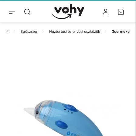
Egészség
Háztartási és orvosi eszközök
Gyermekek sz