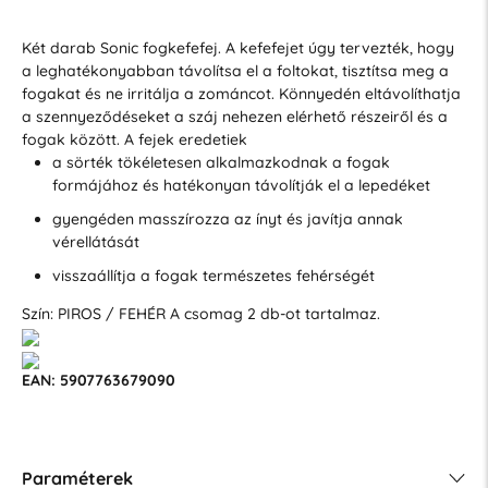
Két darab Sonic fogkefefej. A kefefejet úgy tervezték, hogy
a leghatékonyabban távolítsa el a foltokat, tisztítsa meg a
fogakat és ne irritálja a zománcot. Könnyedén eltávolíthatja
a szennyeződéseket a száj nehezen elérhető részeiről és a
fogak között. A fejek eredetiek
a sörték tökéletesen alkalmazkodnak a fogak
formájához és hatékonyan távolítják el a lepedéket
gyengéden masszírozza az ínyt és javítja annak
vérellátását
visszaállítja a fogak természetes fehérségét
Szín: PIROS / FEHÉR A csomag 2 db-ot tartalmaz.
EAN: 5907763679090
Paraméterek