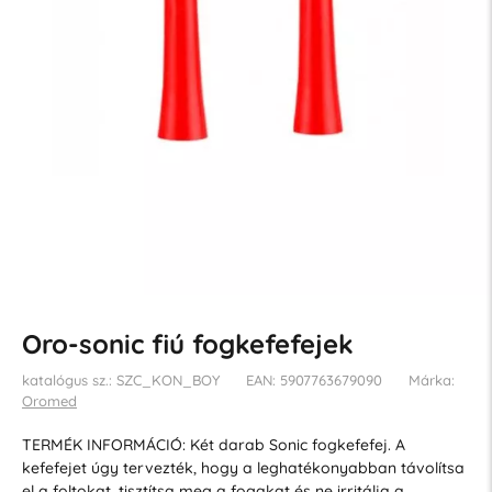
Oro-sonic fiú fogkefefejek
katalógus sz.: SZC_KON_BOY
EAN: 5907763679090
Márka:
Oromed
TERMÉK INFORMÁCIÓ: Két darab Sonic fogkefefej. A
kefefejet úgy tervezték, hogy a leghatékonyabban távolítsa
el a foltokat, tisztítsa meg a fogakat és ne irritálja a