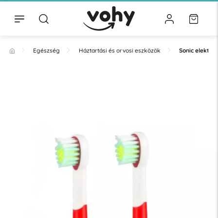
Egészség
Háztartási és orvosi eszközök
Sonic elektr