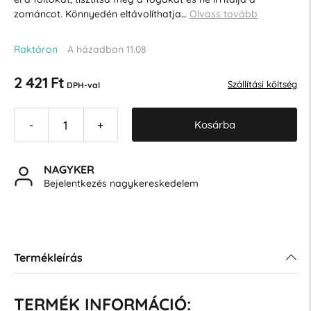
zománcot. Könnyedén eltávolíthatja…
Olvass tovább
Raktáron
A házadban 11.08
2 421 Ft
Szállítási költség
DPH-val
Kosárba
-
+
NAGYKER
Bejelentkezés nagykereskedelem
Termékleírás
TERMÉK INFORMÁCIÓ: