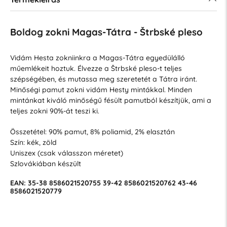
Boldog zokni Magas-Tátra - Štrbské pleso
Vidám Hesta zokniinkra a Magas-Tátra egyedülálló
műemlékeit hoztuk. Élvezze a Štrbské pleso-t teljes
szépségében, és mutassa meg szeretetét a Tátra iránt.
Minőségi pamut zokni vidám Hesty mintákkal. Minden
mintánkat kiváló minőségű fésült pamutból készítjük, ami a
teljes zokni 90%-át teszi ki.
Összetétel: 90% pamut, 8% poliamid, 2% elasztán
Szín: kék, zöld
Uniszex (csak válasszon méretet)
Szlovákiában készült
EAN:
35-38
8586021520755
39-42
8586021520762
43-46
8586021520779