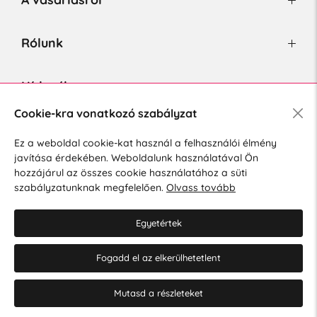
Rólunk
Hírlevél
Cookie-kra vonatkozó szabályzat
Ez a weboldal cookie-kat használ a felhasználói élmény
Hozzájárulok a személyes adatok marketing célú kezeléséhez.
javítása érdekében. Weboldalunk használatával Ön
Személyes adatok védelmére vonatkozó szabályzat
.
hozzájárul az összes cookie használatához a süti
szabályzatunknak megfelelően.
Olvass tovább
Egyetértek
Fogadd el az elkerülhetetlent
© 2026 Hesty s.r.o.
Cookie-beállítások szerkesztése
Mutasd a részleteket
Web design: MARLOW DESIGN