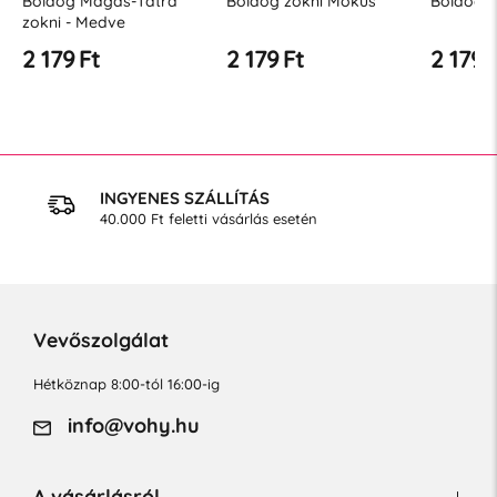
Boldog Magas-Tátra
Boldog zokni Mókus
Boldog z
zokni - Medve
2 179 Ft
2 179 Ft
2 179 
INGYENES SZÁLLÍTÁS
40.000 Ft feletti vásárlás esetén
Vevőszolgálat
Hétköznap 8:00-tól 16:00-ig
info@vohy.hu
A vásárlásról