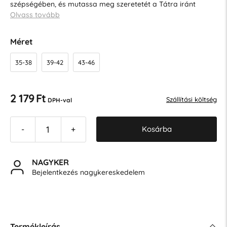
szépségében, és mutassa meg szeretetét a Tátra iránt
Olvass tovább
Méret
35-38
39-42
43-46
2 179 Ft
Szállítási költség
DPH-val
Kosárba
-
+
NAGYKER
Bejelentkezés nagykereskedelem
Termékleírás