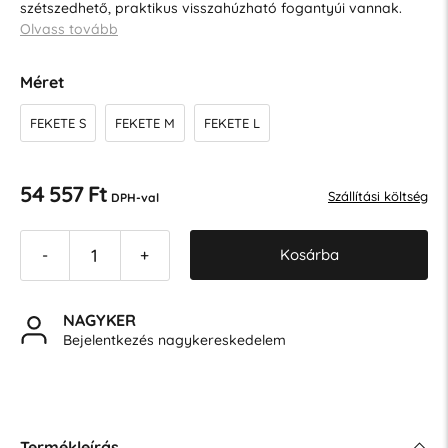
szétszedhető, praktikus visszahúzható fogantyúi vannak.
Olvass tovább
Méret
FEKETE S
FEKETE M
FEKETE L
54 557 Ft
Szállítási költség
DPH-val
Kosárba
-
+
NAGYKER
Bejelentkezés nagykereskedelem
Termékleírás