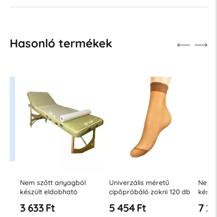
Hasonló termékek
Nem szőtt anyagból
Univerzális méretű
Nem sző
készült eldobható
cipőpróbáló zokni 120 db
készült 
szőnyeg 70 cm x 50 m
szőnyeg 
3 633 Ft
5 454 Ft
7 270 
Premium