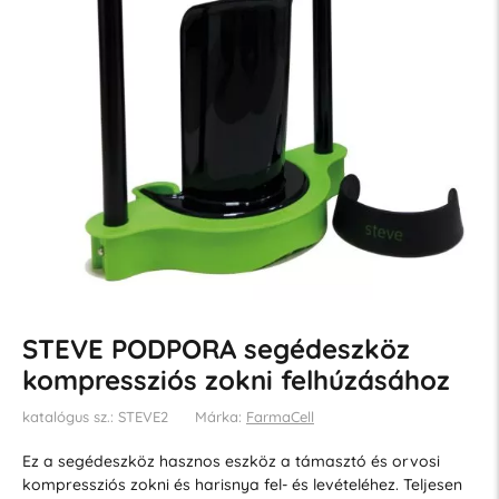
STEVE PODPORA segédeszköz
kompressziós zokni felhúzásához
katalógus sz.: STEVE2
Márka:
FarmaCell
Ez a segédeszköz hasznos eszköz a támasztó és orvosi
kompressziós zokni és harisnya fel- és levételéhez. Teljesen