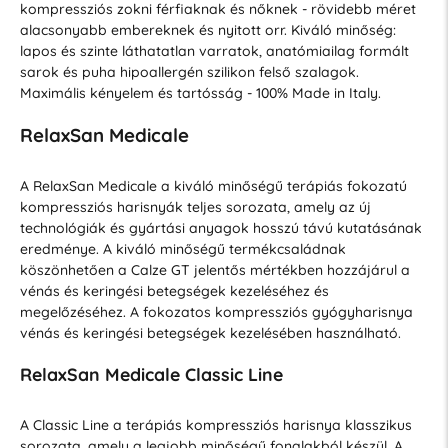
kompressziós zokni férfiaknak és nőknek - rövidebb méret
alacsonyabb embereknek és nyitott orr. Kiváló minőség:
lapos és szinte láthatatlan varratok, anatómiailag formált
sarok és puha hipoallergén szilikon felső szalagok.
Maximális kényelem és tartósság - 100% Made in Italy.
RelaxSan Medicale
A RelaxSan Medicale a kiváló minőségű terápiás fokozatú
kompressziós harisnyák teljes sorozata, amely az új
technológiák és gyártási anyagok hosszú távú kutatásának
eredménye. A kiváló minőségű termékcsaládnak
köszönhetően a Calze GT jelentős mértékben hozzájárul a
vénás és keringési betegségek kezeléséhez és
megelőzéséhez. A fokozatos kompressziós gyógyharisnya
vénás és keringési betegségek kezelésében használható.
RelaxSan Medicale Classic Line
A Classic Line a terápiás kompressziós harisnya klasszikus
sorozata, amely a legjobb minőségű fonalakból készül. A