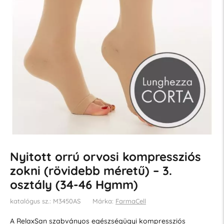
Nyitott orrú orvosi kompressziós
zokni (rövidebb méretű) – 3.
osztály (34-46 Hgmm)
katalógus sz.: M3450AS
Márka:
FarmaCell
A RelaxSan szabványos egészségügyi kompressziós