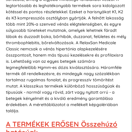
legtartósabb és leghatékonyabb termékek sora kidolgozott
kötéssel és pontos részletekkel. Ezeket a harisnyákat K1, K2
és K3 kompressziós osztályban gyártják. A felnőtt lakosság
több mint 20%-a szenved vénás elégtelenségben, és egyre
súlyosabb tüneteket mutatnak, amelyek lehetnek fáradt
lábak és duzzadt boka, bőrhibák, duzzanat, felületes és mély
thrombophlebitis, bőrelváltozások. A RelaxSan Medicale
Classic nemcsak a vénás hipertónia alapkezelésére
összpontosít, hanem más típusú kezelésekre és profilaxisra
is. Lehetőség van az egyes betegek számára
legmegfelelőbb Hgmm-es dózis kiválasztására. Háromféle
termék áll rendelkezésre, és mindegyik nagy százalékban
tartalmaz rugalmas fonalat, és progresszív tömörítést
mutat. A klasszikus termékek különböző hosszúságúak és
típusúak - normál vagy rövid, zárt vagy nyitott orrú - a
betegek kényelmét és a kiváló eredmény garantálása
érdekében. A mérettáblázatot a mellékelt képgalériában
találja.
A TERMÉKEK ERŐSEN Összehúzó