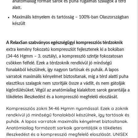
anatómiailag formált sarok és puha rugalmas szalagok a térd
alatt.
Maximális kényelem és tartósság – 100%-ban Olaszországban
készült
A RelaxSan szabványos egészségügyi kompressziós térdzoknik
extra kemény fokozatú kompressziót fejlesztenek ki a bokában
(34-46 Hgmm – 3. osztály), a kompresszió szintje fokozatosan
csökken felfelé. Ezek a térdzoknik rendkívül jó minőségű
fonalakból készülnek, így nagyon tartósak és puhák. A lapos
varratok maximális kényelmet biztosítanak, míg a térd alatti puha
elasztikus szalagok nem szorítják össze a vádlit, és nem gátolják
kigördülésüket. Végül az anatómiailag kialakított sarok garantálja a
tökéletes illeszkedést és a kompresszió megfelelő eloszlását.
Kompressziós zokni 34-46 Hgmm nyomással. Ezek a zoknik
rendkívül jó minőségű fonalakból készülnek, így tartósak és
puhák. A lapos varratok maximális kényelmet biztosítanak.
Anatómiailag formázott sarkaik garantálják a tökéletes
illeszkedést és a kompresszió megfelelő eloszlását. UNISEX