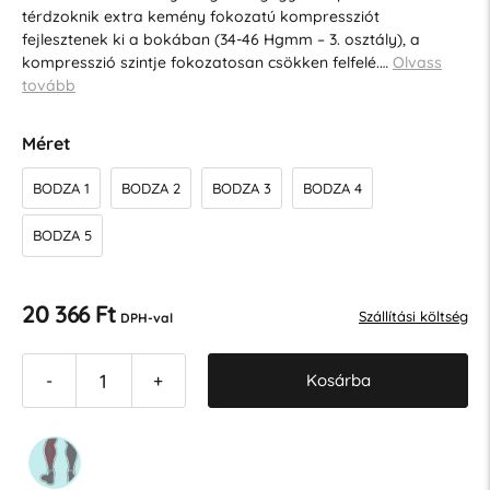
térdzoknik extra kemény fokozatú kompressziót
fejlesztenek ki a bokában (34-46 Hgmm – 3. osztály), a
kompresszió szintje fokozatosan csökken felfelé.…
Olvass
tovább
Méret
BODZA 1
BODZA 2
BODZA 3
BODZA 4
BODZA 5
20 366 Ft
Szállítási költség
DPH-val
Kosárba
-
+