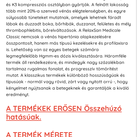
és K3 kompressziós osztályban gyártják. A felnőtt lakosság
több mint 20%-a szenved vénás elégtelenségben, és egyre
súlyosabb tüneteket mutatnak, amelyek lehetnek fáradt
lábak és duzzadt boka, bőrhibák, duzzanat, felületes és mély
thrombophlebitis, bőrelváltozások. A RelaxSan Medicale
Classic nemcsak a vénás hipertónia alapkezelésére
összpontosít, hanem más típusú kezelésekre és profilaxisra
is. Lehetőség van az egyes betegek számára
legmegfelelőbb Hgmm-es dózis kiválasztására. Háromféle
termék áll rendelkezésre, és mindegyik nagy százalékban
tartalmaz rugalmas fonalat, és progresszív tömörítést
mutat. A klasszikus termékek különböző hosszúságúak és
típusúak - normál vagy rövid, zárt vagy nyitott orrú -, hogy
kényelmet nyújtsanak a betegeknek és garantálják a kiváló
eredményt.
A TERMÉKEK ERŐSEN Összehúzó
hatásúak.
A TERMÉK MÉRETE