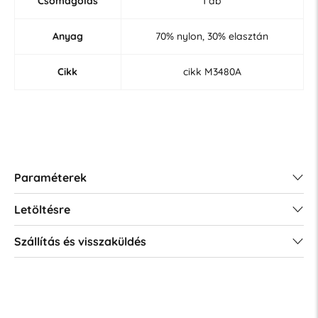
Csomagolás
1 db
Anyag
70% nylon, 30% elasztán
Cikk
cikk M3480A
Paraméterek
Letöltésre
Szállítás és visszaküldés