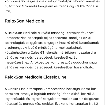
kompresszió helyes eloszlását garantálják. Normál méret és
nyitott orr. Maximális kényelem és tartósság - 100% Made in
Italy.
RelaxSan Medicale
A RelaxSan Medicale a kiváló minőségű terápiás fokozatú
kompressziós harisnyák teljes sorozata, amelyek az új
technológiák és gyártási anyagok hosszú távú kutatásának
eredményei. A kiváló minőségű termékcsaládnak
köszönhetően a Calze GT jelentős mértékben hozzájárul a
vénás és keringési betegségek kezeléséhez és
megelőzéséhez. A fokozatos kompressziós gyógyharisnya
vénás és keringési betegségek kezelésében használható.
RelaxSan Medicale Classic Line
A Classic Line a terápiás kompressziós harisnya klasszikus
sorozata, amely a legjobb minőségű fonalakból készül. A
legtartósabb és leghatékonyabb termékek sora kidolgozott
kötéssel és pontos részletekkel. Ezeket a harisnyákat K1, K2