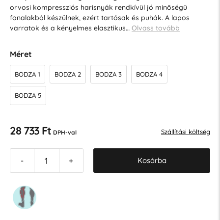
orvosi kompressziós harisnyák rendkívül jó minőségű
fonalakból készülnek, ezért tartósak és puhák. A lapos
varratok és a kényelmes elasztikus…
Olvass tovább
Méret
BODZA 1
BODZA 2
BODZA 3
BODZA 4
BODZA 5
28 733 Ft
Szállítási költség
DPH-val
Kosárba
-
+