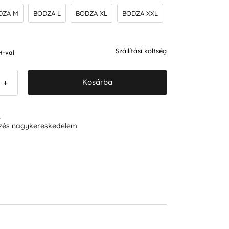
DZA M
BODZA L
BODZA XL
BODZA XXL
Szállítási költség
H-val
Kosárba
+
R
ezés nagykereskedelem