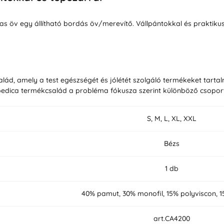
kas öv egy állítható bordás öv/merevítő. Vállpántokkal és praktikus,
lád, amely a test egészségét és jólétét szolgáló termékeket tarta
edica termékcsalád a probléma fókusza szerint különböző csoport
S, M, L, XL, XXL
Bézs
1 db
40% pamut, 30% monofil, 15% polyviscon, 1
art.CA4200