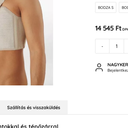
BODZA S
BO
14 545 Ft
DP
-
NAGYKE
Bejelentk
Szállítás és visszaküldés
ántokkal és tépőzárral