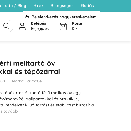
 iroda / Blog
Hírek
Betegségek
Eladás
Bejelentkezés nagykereskedelem
Belépés
Kosár
Bejegyzés
0 Ft
férfi melltartó öv
kkal és tépőzárral
200
Márka:
FarmaCell
s tépőzáras állítható férfi mellkas öv egy
öv/merevítő. Vállpántokkal és praktikus,
al rendelkezik. Jó tartást és stabilitást biztosít a
ss tovább