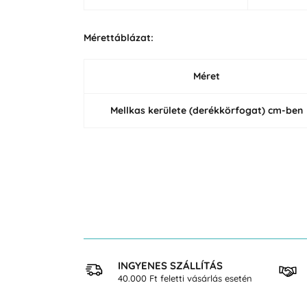
Mérettáblázat:
Méret
Mellkas kerülete (derékkörfogat) cm-ben
 VÁSÁRLÁS
INGYENES SZÁLLÍTÁS
osan
40.000 Ft feletti vásárlás esetén