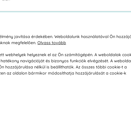
sárlásról
Rólunk
i élmény javítása érdekében. Weboldalunk használatával Ön hozzájá
unknak megfelelően.
Olvass tovább
áció / Áru visszaküldése
Kapcsolatok
ás és fizetés
Társaságról
esett webhelyek helyeznek el az Ön számítógépén. A weboldalak cook
hatékony navigációját és bizonyos funkciók elvégzését. A webolda
feltételek
Magánélet
hozzájárulása nélkül is beállíthatók. Az összes többi cookie-t a
üldési politika
Tanácsadó iroda
 Ezen az oldalon bármikor módosíthatja hozzájárulását a cookie-k
s betegség szerint