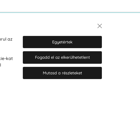
Hírlevél
rul az
Egyetértek
Fogadd el az elkerülhetetlent
ie-kat
Hozzájárulok a személyes adatok
l
marketing célú kezeléséhez.
Személyes adatok védelmére
Mutasd a részleteket
vonatkozó szabályzat
.
© 2026 Hesty s.r.o.
Cookie-beállítások szerkesztése
Web design: MARLOW DESIGN