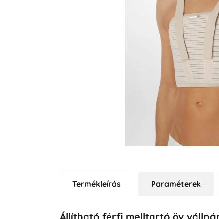
Termékleírás
Paraméterek
Állítható férfi melltartó öv vállp