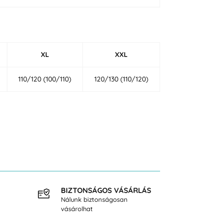
XL
XXL
110/120 (100/110)
120/130 (110/120)
BIZTONSÁGOS VÁSÁRLÁS
INGY
Nálunk biztonságosan
40.000
vásárolhat