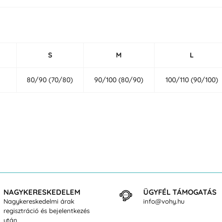
S
M
L
80/90 (70/80)
90/100 (80/90)
100/110 (90/100)
NAGYKERESKEDELEM
ÜGYFÉL TÁMOGATÁS
Nagykereskedelmi árak
info@vohy.hu
regisztráció és bejelentkezés
után