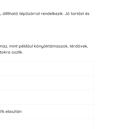
 állítható tépőzárral rendelkezik. Jó tartást és
lmaz, mint például könyöktámaszok, térdövek,
okra oszlik.
5% elasztán