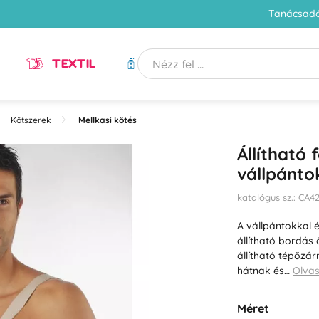
Tanácsadó
TEXTIL
HIGIÉNIA
Kötszerek
Mellkasi kötés
Állítható 
vállpánto
katalógus sz.: CA4
A vállpántokkal é
állítható bordás 
állítható tépőzárr
hátnak és…
Olva
Méret