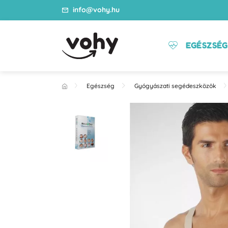
info@vohy.hu
EGÉSZSÉG
Egészség
Gyógyászati segédeszközök