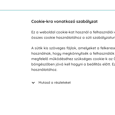
Cookie-kra vonatkozó szabályzat
Vevőszolgálat
A vá
Ez a weboldal cookie-kat használ a felhasználó
összes cookie használatához a süti szabályzat
Hétköznap 8:00-tól 16:00-ig
Reklam
info@vohy.hu
Szállít
A sütik kis szöveges fájlok, amelyeket a felker
használnak, hogy megkönnyítsék a felhasználók 
Üzleti 
megfelelő működéséhez szükséges cookie-k az Ön 
Visszak
böngészőben jóvá kell hagyni a beállítás előtt.
Hírek
használatához.
Keresé
Mutasd a részleteket