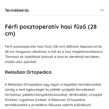
Termékleírás
Férfi posztoperatív hasi fűző (28
cm)
Férfi posztoperatív hasi fűző (28 cm) állítható tépőzárral és
28 cm magasan alkalmas a hát és a has megtámasztására.
Támaszt és stabilitást biztosít a hasi és deréktáji területen,
műtét után ajánlott.
RelaxSan Ortopedica
A RelaxSan Ortopedica egy olyan ortopédiai termékcsalád,
amely a test egészségét és jólétét szolgáló termékeket
tartalmaz, például könyöktámaszokat, térdöveket, ortopéd
fűzőket, rugalmas öveket. A Relaxsan Ortopedica
termékcsalád a probléma fókusza szerint különböző