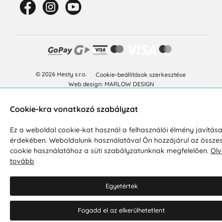
© 2026 Hesty s.r.o.
Cookie-beállítások szerkesztése
Web design: MARLOW DESIGN
Cookie-kra vonatkozó szabályzat
Ez a weboldal cookie-kat használ a felhasználói élmény javítás
érdekében. Weboldalunk használatával Ön hozzájárul az össze
cookie használatához a süti szabályzatunknak megfelelően.
Olv
tovább
Egyetértek
Fogadd el az elkerülhetetlent