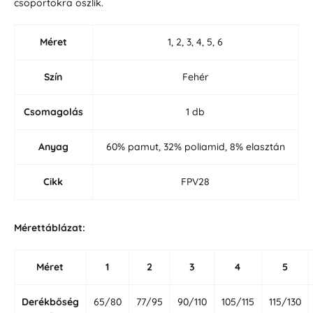
csoportokra oszlik.
Méret
1, 2, 3, 4, 5, 6
Szín
Fehér
Csomagolás
1 db
Anyag
60% pamut, 32% poliamid, 8% elasztán
Cikk
FPV28
Mérettáblázat:
Méret
1
2
3
4
5
Derékbőség
65/80
77/95
90/110
105/115
115/130