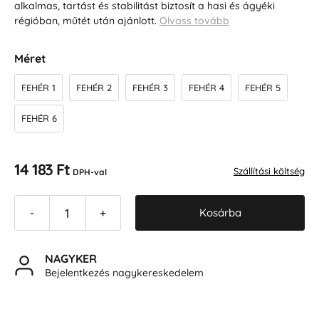
alkalmas, tartást és stabilitást biztosít a hasi és ágyéki
régióban, műtét után ajánlott.
Olvass tovább
Méret
FEHÉR 1
FEHÉR 2
FEHÉR 3
FEHÉR 4
FEHÉR 5
FEHÉR 6
14 183 Ft
Szállítási költség
DPH-val
Kosárba
-
+
NAGYKER
Bejelentkezés nagykereskedelem