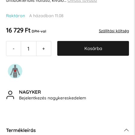
antibakteriális hatású, kiváló…
Olvass tovább
Raktáron
A házadban 11.08
16 729 Ft
Szállítási költség
DPH-val
Kosárba
-
+
NAGYKER
Bejelentkezés nagykereskedelem
Termékleírás