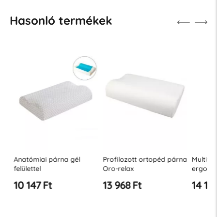
Hasonló termékek
Anatómiai párna gél
Profilozott ortopéd párna
Multifunk
felülettel
Oro-relax
ergonom
memória
10 147 Ft
13 968 Ft
14 152