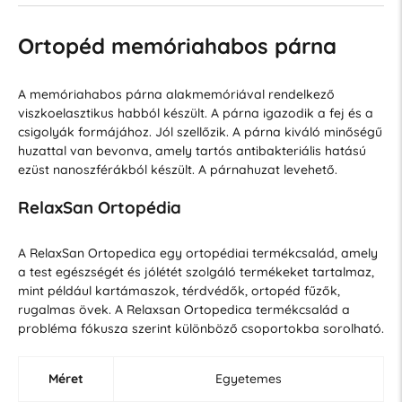
Ortopéd memóriahabos párna
A memóriahabos párna alakmemóriával rendelkező
viszkoelasztikus habból készült. A párna igazodik a fej és a
csigolyák formájához. Jól szellőzik. A párna kiváló minőségű
huzattal van bevonva, amely tartós antibakteriális hatású
ezüst nanoszférákból készült. A párnahuzat levehető.
RelaxSan Ortopédia
A RelaxSan Ortopedica egy ortopédiai termékcsalád, amely
a test egészségét és jólétét szolgáló termékeket tartalmaz,
mint például kartámaszok, térdvédők, ortopéd fűzők,
rugalmas övek. A Relaxsan Ortopedica termékcsalád a
probléma fókusza szerint különböző csoportokba sorolható.
Méret
Egyetemes