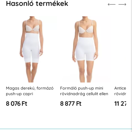
Hasonló termékek
Magas derekú, formázó
Formáló push-up mini
Anticellu
push-up capri
rövidnadrág cellulit ellen
rövidna
rövidnadrág
derékkal
8 076 Ft
8 877 Ft
11 275