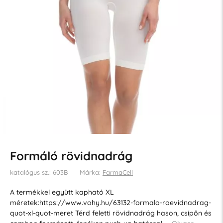
Formáló rövidnadrág
katalógus sz.: 603B
Márka:
FarmaCell
A termékkel együtt kapható XL
méretek:https://www.vohy.hu/63132-formalo-roevidnadrag-
quot-xl-quot-meret Térd feletti rövidnadrág hason, csípőn és