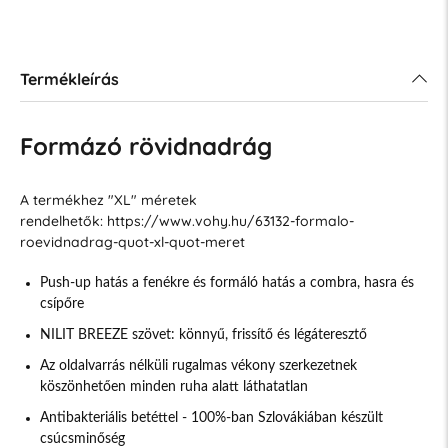
Termékleírás
Formázó rövidnadrág
A termékhez "XL" méretek
rendelhetők: https://www.vohy.hu/63132-formalo-
roevidnadrag-quot-xl-quot-meret
Push-up hatás a fenékre és formáló hatás a combra, hasra és
csípőre
NILIT BREEZE szövet: könnyű, frissítő és légáteresztő
Az oldalvarrás nélküli rugalmas vékony szerkezetnek
köszönhetően minden ruha alatt láthatatlan
Antibakteriális betéttel - 100%-ban Szlovákiában készült
csúcsminőség