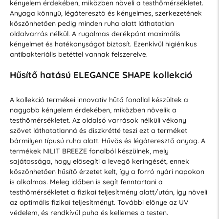
kényelem érdekében, miközben növeli a testhőmérsékletet.
Anyaga könnyű, légáteresztő és kényelmes, szerkezetének
köszönhetően pedig minden ruha alatt láthatatlan
oldalvarrás nélkül. A rugalmas derékpánt maximális
kényelmet és hatékonyságot biztosít. Ezenkívül higiénikus
antibakteriális betéttel vannak felszerelve.
Hűsítő hatású ELEGANCE SHAPE kollekció
A kollekció termékei innovatív hűtő fonallal készültek a
nagyobb kényelem érdekében, miközben növelik a
testhőmérsékletet. Az oldalsó varrások nélküli vékony
szövet láthatatlanná és diszkrétté teszi ezt a terméket
bármilyen típusú ruha alatt. Hűvös és légáteresztő anyag. A
termékek NILIT BREEZE fonalból készülnek, mely
sajátossága, hogy elősegíti a levegő keringését, ennek
köszönhetően hűsítő érzetet kelt, így a forró nyári napokon
is alkalmas. Meleg időben is segít fenntartani a
testhőmérsékletet a fizikai teljesítmény alatt/után, így növeli
az optimális fizikai teljesítményt. További előnye az UV
védelem, és rendkívül puha és kellemes a testen.