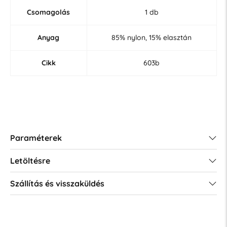
Csomagolás
1 db
Anyag
85% nylon, 15% elasztán
Cikk
603b
Paraméterek
Letöltésre
Szállítás és visszaküldés