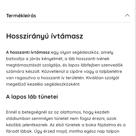
Termékleírás
Hosszirányú ívtámasz
A hosszanti ívtámasz
egy olyan segédeszköz, amely
biztosítja a járás kényelmét, a láb hosszanti ívének
megtámasztását szolgálja, és lapos lábfejben szenvedők
számára készült. Közvetlenül a cipőre vagy a talpbetétre
van ragasztva a hosszanti ív területén. Kiválóan szolgál
megelőző kezelési segédeszközként.
A lapos láb tünetei
Ennél a betegségnél az az alattomos, hogy kezdeti
stádiumban semmilyen tünetet nem fogsz érezni, azok
később jelentkeznek. Az első tünetek a boka fájdalma és a
fáradt lábak. Úgy érzed majd, mintha egész nap talpon