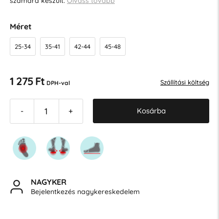
számára készült.
Olvass tovább
Méret
25-34
35-41
42-44
45-48
1 275 Ft
Szállítási költség
DPH-val
Kosárba
-
+
NAGYKER
Bejelentkezés nagykereskedelem