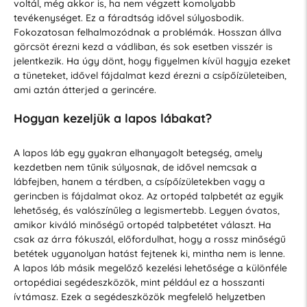
voltál, még akkor is, ha nem végzett komolyabb
tevékenységet. Ez a fáradtság idővel súlyosbodik.
Fokozatosan felhalmozódnak a problémák. Hosszan állva
görcsöt érezni kezd a vádliban, és sok esetben visszér is
jelentkezik. Ha úgy dönt, hogy figyelmen kívül hagyja ezeket
a tüneteket, idővel fájdalmat kezd érezni a csípőízületeiben,
ami aztán átterjed a gerincére.
Hogyan kezeljük a lapos lábakat?
A lapos láb egy gyakran elhanyagolt betegség, amely
kezdetben nem tűnik súlyosnak, de idővel nemcsak a
lábfejben, hanem a térdben, a csípőízületekben vagy a
gerincben is fájdalmat okoz. Az ortopéd talpbetét az egyik
lehetőség, és valószínűleg a legismertebb. Legyen óvatos,
amikor kiváló minőségű ortopéd talpbetétet választ. Ha
csak az árra fókuszál, előfordulhat, hogy a rossz minőségű
betétek ugyanolyan hatást fejtenek ki, mintha nem is lenne.
A lapos láb másik megelőző kezelési lehetősége a különféle
ortopédiai segédeszközök, mint például ez a hosszanti
ívtámasz. Ezek a segédeszközök megfelelő helyzetben