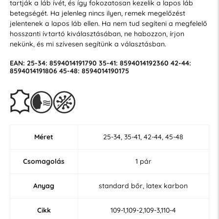
tartják a láb ívét, és így fokozatosan kezelik a lapos láb
betegségét. Ha jelenleg nincs ilyen, remek megelőzést
jelentenek a lapos láb ellen. Ha nem tud segíteni a megfelelő
hosszanti ívtartó kiválasztásában, ne habozzon, írjon
nekünk, és mi szívesen segítünk a választásban.
EAN: 25-34: 8594014191790 35-41: 8594014192360 42-44:
8594014191806 45-48: 8594014190175
Méret
25-34, 35-41, 42-44, 45-48
Csomagolás
1 pár
Anyag
standard bőr, latex karbon
Cikk
109-1,109-2,109-3,110-4