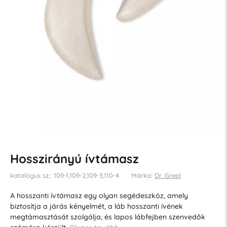
Hosszirányú ívtámasz
katalógus sz.: 109-1,109-2,109-3,110-4
Márka:
Dr. Grepl
A hosszanti ívtámasz egy olyan segédeszköz, amely
biztosítja a járás kényelmét, a láb hosszanti ívének
megtámasztását szolgálja, és lapos lábfejben szenvedők