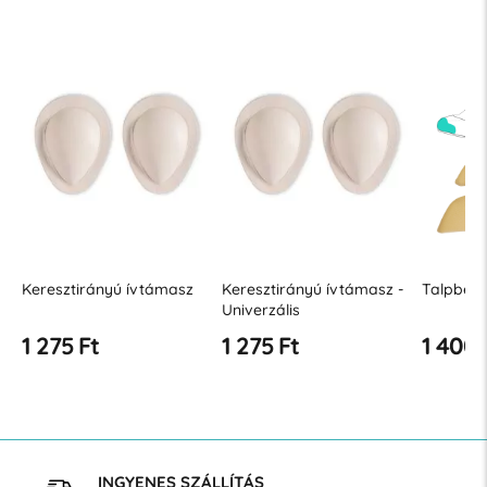
Keresztirányú ívtámasz
Keresztirányú ívtámasz -
Talpbeté
Univerzális
1 275 Ft
1 275 Ft
1 400 
INGYENES SZÁLLÍTÁS