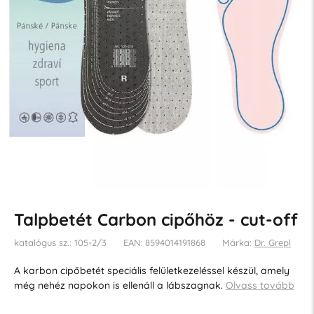
Talpbetét Carbon cipőhöz - cut-off
katalógus sz.: 105-2/3
EAN: 8594014191868
Márka:
Dr. Grepl
A karbon cipőbetét speciális felületkezeléssel készül, amely
még nehéz napokon is ellenáll a lábszagnak.
Olvass tovább