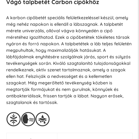
Vágó talpbetét Carbon cipőkhöz
A karbon cipőbetét speciális felületkezeléssel készül, amely
még nehéz napokon is ellenáll a lábszagnak. A talpbetét
mérete univerzális, ollóval vágva könnyedén a cipő
méretéhez igazíthatod. Ezek a cipőbetétek tökéletes társak
nyáron és forró napokon. A talpbetétek a láb teljes felületén
megpuhultak, hogy maximalizálják hatásukat. A
lábfájdalmak enyhítésére szolgálnak járás, sport és súlyzós
tevékenységek során. Kiváló szagtalanító tulajdonságokkal
rendelkeznek, aktív szenet tartalmaznak, amely a szagok
ellen hat. Felszívják a nedvességet és a kellemetlen
szagokat. Még megerőltető tevékenység közben is
megtartják formájukat és nem gurulnak, könnyűek és
antibakteriálisak, frissen tartják a lábat. Nagyon erősek,
szagtalanok és tartósak.