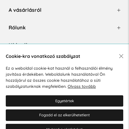
A vásárlásról
Rólunk
Hírlevél
Cookie-kra vonatkozó szabályzat
Ez a weboldal cookie-kat használ a felhasználói élmény
Hozzájárulok a személyes adatok marketing célú kezeléséhez.
javítása érdekében. Weboldalunk használatával Ön
Személyes adatok védelmére vonatkozó szabályzat
.
hozzájárul az összes cookie használatához a süti
szabályzatunknak megfelelően.
Olvass tovább
Egyetértek
Fogadd el az elkerülhetetlent
© 2026 Hesty s.r.o.
Cookie-beállítások szerkesztése