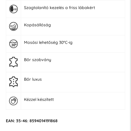
Szagtalanító kezelés a friss lábakért
Kopásállóság
Mosási lehetőség 30°C-ig
Bőr szabvány
Bőr luxus
Kézzel készített
EAN: 35-46: 8594014191868