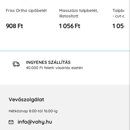
Friss Ortho cipőbetét
Masszázs talpbetét,
Talpbeté
illatosított
- cut-off
908 Ft
1 056 Ft
1 056 
INGYENES SZÁLLÍTÁS
40.000 Ft feletti vásárlás esetén
Vevőszolgálat
Hétköznap 8:00-tól 16:00-ig
info@vohy.hu