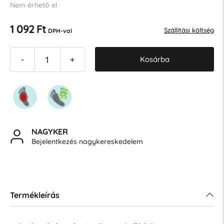
Nem érhető el
1 092 Ft
Szállítási költség
DPH-val
Kosárba
-
+
NAGYKER
Bejelentkezés nagykereskedelem
Termékleírás