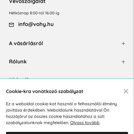
Vevőszolgálat
Hétköznap 8:00-tól 16:00-ig
info@vohy.hu
A vásárlásról
Rólunk
Hírlevél
Cookie-kra vonatkozó szabályzat
Ez a weboldal cookie-kat használ a felhasználói élmény
Hozzájárulok a személyes adatok marketing célú kezeléséhez.
javítása érdekében. Weboldalunk használatával Ön
Személyes adatok védelmére vonatkozó szabályzat
.
hozzájárul az összes cookie használatához a süti
szabályzatunknak megfelelően.
Olvass tovább