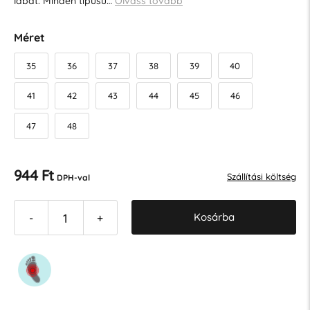
lábat. Minden típusú…
Olvass tovább
Méret
35
36
37
38
39
40
41
42
43
44
45
46
47
48
944 Ft
Szállítási költség
DPH-val
Kosárba
-
+