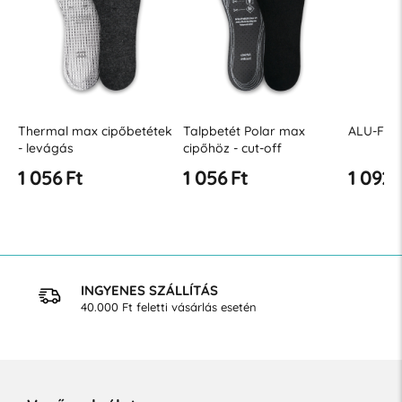
Thermal max cipőbetétek
Talpbetét Polar max
ALU-FOIL
- levágás
cipőhöz - cut-off
1 056 Ft
1 056 Ft
1 092 
INGYENES SZÁLLÍTÁS
40.000 Ft feletti vásárlás esetén