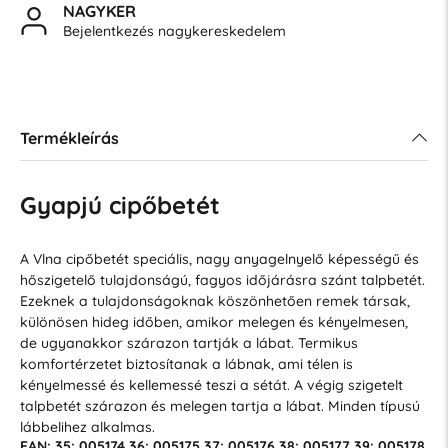
NAGYKER
Bejelentkezés nagykereskedelem
Termékleírás
Gyapjú cipőbetét
A Vlna cipőbetét speciális, nagy anyagelnyelő képességű és
hőszigetelő tulajdonságú, fagyos időjárásra szánt talpbetét.
Ezeknek a tulajdonságoknak köszönhetően remek társak,
különösen hideg időben, amikor melegen és kényelmesen,
de ugyanakkor szárazon tartják a lábat. Termikus
komfortérzetet biztosítanak a lábnak, ami télen is
kényelmessé és kellemessé teszi a sétát. A végig szigetelt
talpbetét szárazon és melegen tartja a lábat. Minden típusú
lábbelihez alkalmas.
EAN: 35: 005174 36: 005175 37: 005176 38: 005177 39: 005178