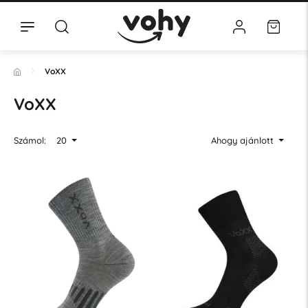
VoXX
VoXX
Számol:
20
Ahogy ajánlott