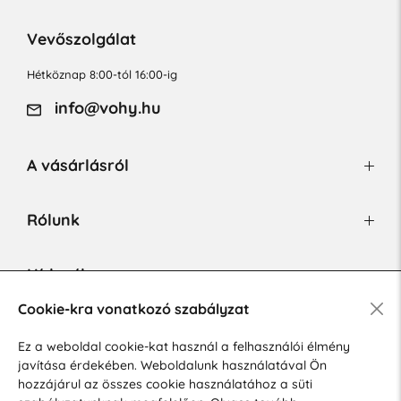
Vevőszolgálat
Hétköznap 8:00-tól 16:00-ig
info@vohy.hu
A vásárlásról
Rólunk
Hírlevél
Cookie-kra vonatkozó szabályzat
Ez a weboldal cookie-kat használ a felhasználói élmény
Hozzájárulok a személyes adatok marketing célú kezeléséhez.
javítása érdekében. Weboldalunk használatával Ön
Személyes adatok védelmére vonatkozó szabályzat
.
hozzájárul az összes cookie használatához a süti