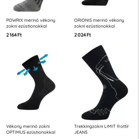
POWRIX merinó vékony
ORIONIS merinó vékony
zokni ezüstionokkal
zokni ezüstionokkal
2 164 Ft
2 024 Ft
Vékony merinó zokni
Trekkingzokni LIMIT frottír
OPTIMUS ezüstionokkal
JEANS