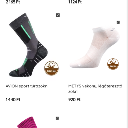
2 165 Ft
1 124 Ft
AVION sport túrazokni
METYS vékony, légáteresztő
zokni
1 440 Ft
920 Ft