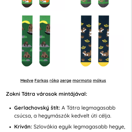
Medve
Farkas
róka
zerge
mormota
mókus
Zokni Tátra városok mintájával:
Gerlachovský štít:
A Tátra legmagasabb
csúcsa, a hegymászók kedvelt úti célja.
Kriván:
Szlovákia egyik legmagasabb hegye,