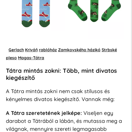
Gerlach
Kriváň
rablóház
Zamkovského házikó
Strbské
pleso
Magas-Tátra
Tátra mintás zokni: Több, mint divatos
kiegészítő
A Tátra mintás zokni nem csak stílusos és
kényelmes divatos kiegészítő. Vannak még:
A Tátra szeretetének jelképe:
Viseljen egy
darabot a Tátrából a lábán, és mutassa meg a
világnak, mennyire szereti legmagasabb