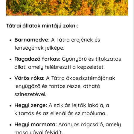
Tátrai állatok mintájú zokni:
Barnamedve:
A Tátra erejének és
fenségének jelképe.
Ragadozó farkas:
Gyönyörű és titokzatos
állat, amely felébreszti a képzeletet.
Vörös róka:
A Tátra ökoszisztémájának
lenyűgöző és fontos része, átható
színezetével.
Hegyi zerge:
A sziklás lejtők lakója, a
kitartás és az ellenállás szimbóluma.
Hegyi mormota:
Aranyos rágcsáló, amely
mosolyával felvidít.