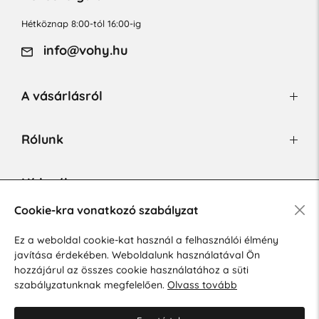
Hétköznap 8:00-tól 16:00-ig
info@vohy.hu
A vásárlásról
Rólunk
Hírlevél
Cookie-kra vonatkozó szabályzat
Ez a weboldal cookie-kat használ a felhasználói élmény
Hozzájárulok a személyes adatok marketing célú kezeléséhez.
javítása érdekében. Weboldalunk használatával Ön
Személyes adatok védelmére vonatkozó szabályzat
.
hozzájárul az összes cookie használatához a süti
szabályzatunknak megfelelően.
Olvass tovább