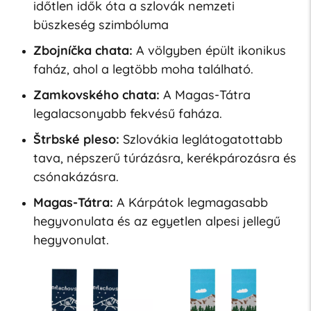
időtlen idők óta a szlovák nemzeti
büszkeség szimbóluma
Zbojníčka chata:
A völgyben épült ikonikus
faház, ahol a legtöbb moha található.
Zamkovského chata:
A Magas-Tátra
legalacsonyabb fekvésű faháza.
Štrbské pleso:
Szlovákia leglátogatottabb
tava, népszerű túrázásra, kerékpározásra és
csónakázásra.
Magas-Tátra:
A Kárpátok legmagasabb
hegyvonulata és az egyetlen alpesi jellegű
hegyvonulat.