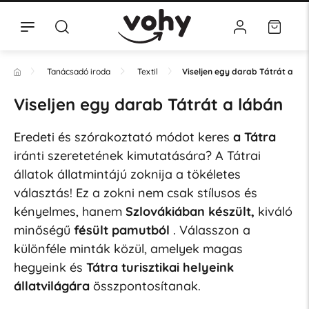
Tanácsadó iroda
Textil
Viseljen egy darab Tátrát a lá
Viseljen egy darab Tátrát a lábán
Eredeti és szórakoztató módot keres
a Tátra
iránti szeretetének kimutatására? A Tátrai
állatok állatmintájú zoknija a tökéletes
választás! Ez a zokni nem csak stílusos és
kényelmes, hanem
Szlovákiában készült,
kiváló
minőségű
fésült pamutból
. Válasszon a
különféle minták közül, amelyek magas
hegyeink és
Tátra turisztikai helyeink
állatvilágára
összpontosítanak.