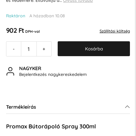
és védelmére. Eltávolítja a…
Olvass tovább
Raktáron
A házadban 10.08
902 Ft
Szállítási költség
DPH-val
Kosárba
-
+
NAGYKER
Bejelentkezés nagykereskedelem
Termékleírás
Promax Bútorápoló Spray 300ml