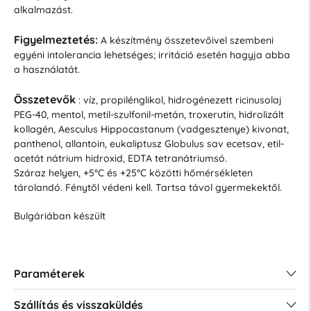
alkalmazást.
Figyelmeztetés:
A készítmény összetevőivel szembeni
egyéni intolerancia lehetséges; irritáció esetén hagyja abba
a használatát.
Összetevők
: víz, propilénglikol, hidrogénezett ricinusolaj
PEG-40, mentol, metil-szulfonil-metán, troxerutin, hidrolizált
kollagén, Aesculus Hippocastanum (vadgesztenye) kivonat,
panthenol, allantoin, eukaliptusz Globulus sav ecetsav, etil-
acetát nátrium hidroxid, EDTA tetranátriumsó.
Száraz helyen, +5°C és +25°C közötti hőmérsékleten
tárolandó. Fénytől védeni kell. Tartsa távol gyermekektől.
Bulgáriában készült
Paraméterek
Szállítás és visszaküldés