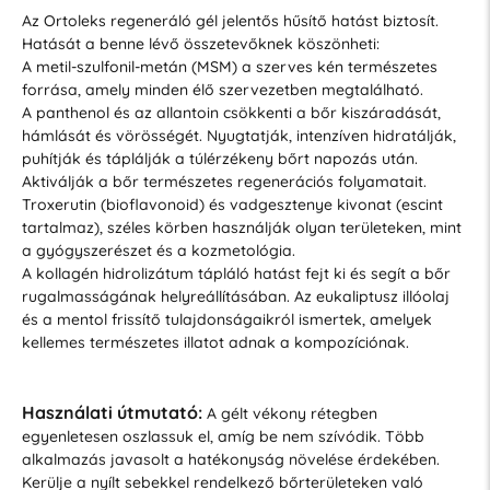
Az Ortoleks regeneráló gél jelentős hűsítő hatást biztosít.
Hatását a benne lévő összetevőknek köszönheti:
A metil-szulfonil-metán (MSM) a szerves kén természetes
forrása, amely minden élő szervezetben megtalálható.
A panthenol és az allantoin csökkenti a bőr kiszáradását,
hámlását és vörösségét. Nyugtatják, intenzíven hidratálják,
puhítják és táplálják a túlérzékeny bőrt napozás után.
Aktiválják a bőr természetes regenerációs folyamatait.
Troxerutin (bioflavonoid) és vadgesztenye kivonat (escint
tartalmaz), széles körben használják olyan területeken, mint
a gyógyszerészet és a kozmetológia.
A kollagén hidrolizátum tápláló hatást fejt ki és segít a bőr
rugalmasságának helyreállításában. Az eukaliptusz illóolaj
és a mentol frissítő tulajdonságaikról ismertek, amelyek
kellemes természetes illatot adnak a kompozíciónak.
Használati útmutató:
A gélt vékony rétegben
egyenletesen oszlassuk el, amíg be nem szívódik. Több
alkalmazás javasolt a hatékonyság növelése érdekében.
Kerülje a nyílt sebekkel rendelkező bőrterületeken való