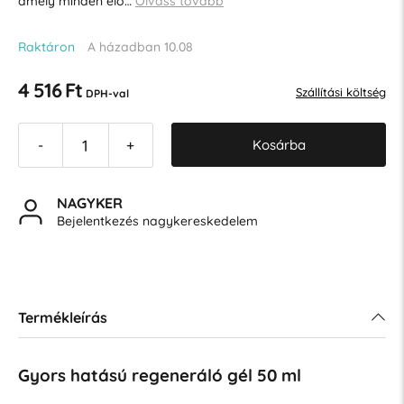
amely minden élő…
Olvass tovább
Raktáron
A házadban 10.08
4 516 Ft
Szállítási költség
DPH-val
Kosárba
-
+
NAGYKER
Bejelentkezés nagykereskedelem
Termékleírás
Gyors hatású regeneráló gél 50 ml