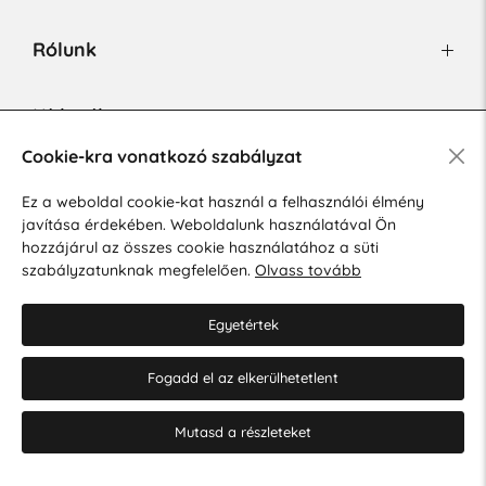
Rólunk
Hírlevél
Cookie-kra vonatkozó szabályzat
Ez a weboldal cookie-kat használ a felhasználói élmény
Hozzájárulok a személyes adatok marketing célú kezeléséhez.
javítása érdekében. Weboldalunk használatával Ön
Személyes adatok védelmére vonatkozó szabályzat
.
hozzájárul az összes cookie használatához a süti
szabályzatunknak megfelelően.
Olvass tovább
Egyetértek
Fogadd el az elkerülhetetlent
© 2026 Hesty s.r.o.
Cookie-beállítások szerkesztése
Mutasd a részleteket
Web design: MARLOW DESIGN