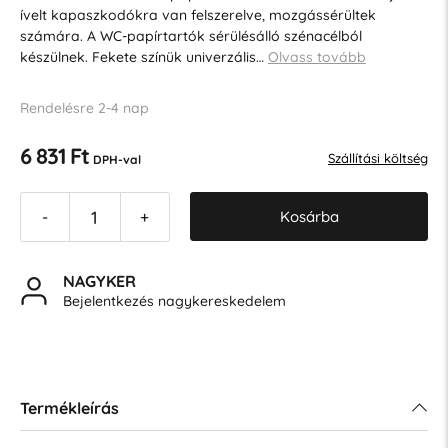
ívelt kapaszkodókra van felszerelve, mozgássérültek
számára. A WC-papírtartók sérülésálló szénacélból
készülnek. Fekete színük univerzális…
Olvass tovább
Rendelésre 2-4 nap
6 831 Ft
Szállítási költség
DPH-val
Kosárba
-
+
NAGYKER
Bejelentkezés nagykereskedelem
Termékleírás