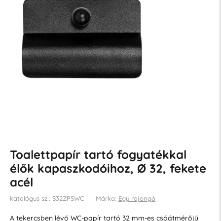
Toalettpapír tartó fogyatékkal
élők kapaszkodóihoz, Ø 32, fekete
acél
katalógus sz.: S32ZPSWC
Márka:
Egy rajongó
A tekercsben lévő WC-papír tartó 32 mm-es csőátmérőjű