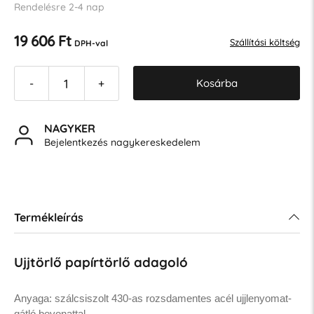
Rendelésre 2-4 nap
19 606 Ft
Szállítási költség
DPH-val
Kosárba
-
+
NAGYKER
Bejelentkezés nagykereskedelem
Termékleírás
Ujjtörlő papírtörlő adagoló
Anyaga: szálcsiszolt 430-as rozsdamentes acél ujjlenyomat-
gátló bevonattal