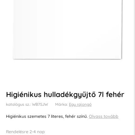
Higiénikus hulladékgyűjtő 7l fehér
katalógus sz.: WB7SJW
Márka:
Egy rajongó
Higiénikus szemetes 7 literes, fehér színű.
Olvass tovább
Rendelésre 2-4 nap