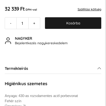
32 339 Ft
Szállítási költség
DPH-val
Kosárba
-
+
NAGYKER
Bejelentkezés nagykereskedelem
Termékleírás
Higiénikus szemetes
Anyaga: 430-as rozsdamentes acél porbevonat
Fehér szín