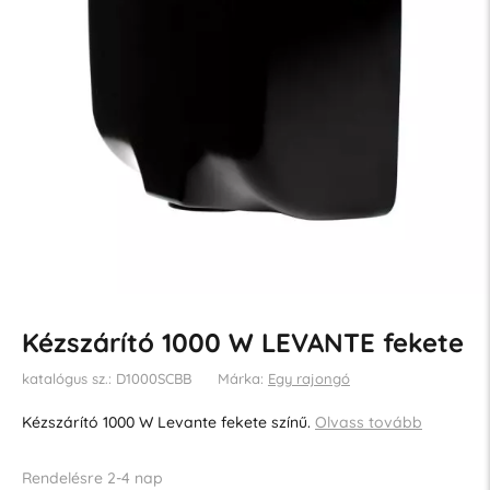
Kézszárító 1000 W LEVANTE fekete
katalógus sz.: D1000SCBB
Márka:
Egy rajongó
Kézszárító 1000 W Levante fekete színű.
Olvass tovább
Rendelésre 2-4 nap