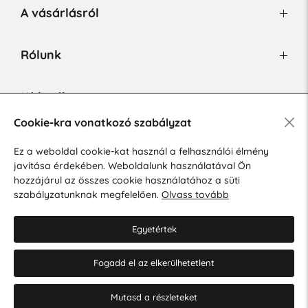
A vásárlásról
Rólunk
Hírlevél
Cookie-kra vonatkozó szabályzat
Ez a weboldal cookie-kat használ a felhasználói élmény
Hozzájárulok a személyes adatok marketing célú kezeléséhez.
javítása érdekében. Weboldalunk használatával Ön
Személyes adatok védelmére vonatkozó szabályzat
.
hozzájárul az összes cookie használatához a süti
szabályzatunknak megfelelően.
Olvass tovább
Egyetértek
Fogadd el az elkerülhetetlent
© 2026 Hesty s.r.o.
Cookie-beállítások szerkesztése
Mutasd a részleteket
Web design: MARLOW DESIGN