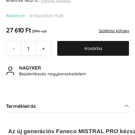
lehetővé teszi a…
Olvass tovább
Raktáron
A házadban 11.08
27 610 Ft
Szállítási költség
DPH-val
Kosárba
-
+
NAGYKER
Bejelentkezés nagykereskedelem
Termékleírás
Az új generációs Faneco MISTRAL PRO kézsz