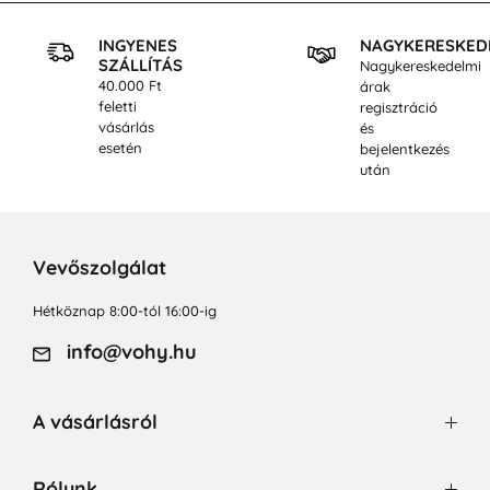
INGYENES
NAGYKERESKED
SZÁLLÍTÁS
Nagykereskedelmi
40.000 Ft
árak
feletti
regisztráció
vásárlás
és
esetén
bejelentkezés
után
Vevőszolgálat
Hétköznap 8:00-tól 16:00-ig
info@vohy.hu
A vásárlásról
Rólunk