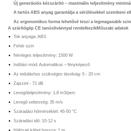
Új generációs kézszárító – maximális teljesítmény minimá
A tartós ABS anyag garantálja a sérülésekkel szembeni ell
Az ergonomikus forma lehetővé teszi a legmagasabb szintű
A szárítógép CE tanúsítvánnyal rendelkezik
Műszaki adatok
Tok anyaga: ABS
Fehér szín
Névleges teljesítmény: 1500 W
Indítási mód: Automatikus – fényképező
Az induláshoz szükséges távolság: 5 - 20 cm
Zajszint - 72 dB
Levegőteljesítmény: 1,8 m3/perc
Levegő sebesség: 35 m/s
Száradási hőmérséklet: 45-50 °C
Száradási idő: 10-12 s
Hálózati kábel hossza: 1 m