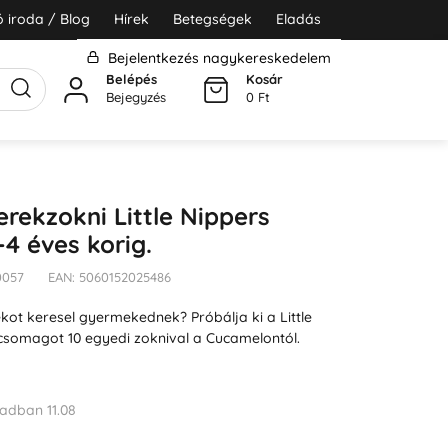
 iroda / Blog
Hírek
Betegségek
Eladás
Bejelentkezés nagykereskedelem
Belépés
Kosár
Bejegyzés
0 Ft
rekzokni Little Nippers
-4 éves korig.
0057
EAN: 5060152025486
kot keresel gyermekednek? Próbálja ki a Little
somagot 10 egyedi zoknival a Cucamelontól.
adban 11.08