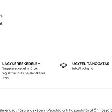
).
l.
NAGYKERESKEDELEM
ÜGYFÉL TÁMOGATÁS
Nagykereskedelmi árak
info@vohy.hu
regisztráció és bejelentkezés
után
sárlásról
Rólunk
i élmény javítása érdekében. Weboldalunk használatával Ön hozzájá