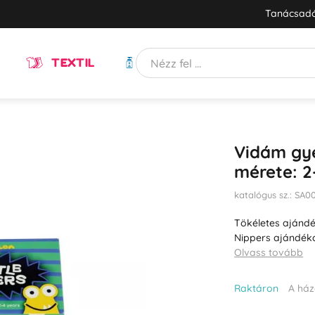
Tanácsadó
TEXTIL
HIGIÉNIA
Vidám gye
mérete: 2
katalógus sz.: SA0
Tökéletes ajándé
Nippers ajándékc
Olvass tovább
Raktáron
A ház