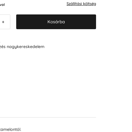
Szállítási költség
val
Kosárba
+
R
ezés nagykereskedelem
camelontól.