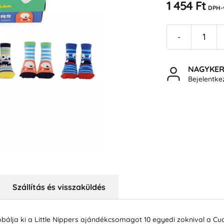
1 454 Ft
DPH-
-
NAGYKE
Bejelentk
Szállítás és visszaküldés
álja ki a Little Nippers ajándékcsomagot 10 egyedi zoknival a Cu