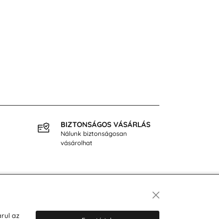
BIZTONSÁGOS VÁSÁRLÁS
INGY
Nálunk biztonságosan
40.000
vásárolhat
Hírlevél
rul az