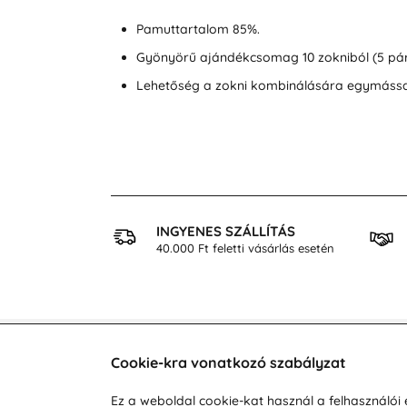
Pamuttartalom 85%.
Gyönyörű ajándékcsomag 10 zokniból (5 pár
Lehetőség a zokni kombinálására egymássa
 VÁSÁRLÁS
INGYENES SZÁLLÍTÁS
osan
40.000 Ft feletti vásárlás esetén
Cookie-kra vonatkozó szabályzat
Vevőszolgálat
A vá
Ez a weboldal cookie-kat használ a felhasználó