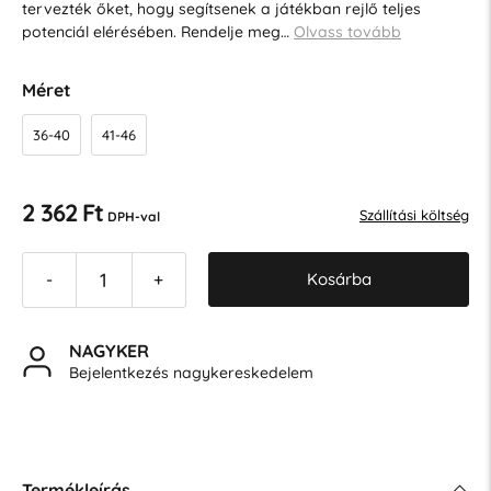
tervezték őket, hogy segítsenek a játékban rejlő teljes
potenciál elérésében. Rendelje meg…
Olvass tovább
Méret
36-40
41-46
2 362 Ft
Szállítási költség
DPH-val
Kosárba
-
+
NAGYKER
Bejelentkezés nagykereskedelem
Termékleírás