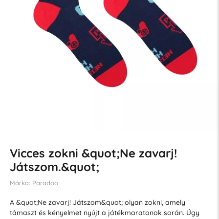
Vicces zokni &quot;Ne zavarj!
Játszom.&quot;
Márka:
Paradoo
A &quot;Ne zavarj! Játszom&quot; olyan zokni, amely
támaszt és kényelmet nyújt a játékmaratonok során. Úgy