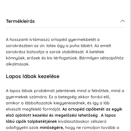
Termékleírás
A hosszanti ívtámaszú ortopéd gyermekbetét a
sarokrészben az ún. latex ágy a puha lábért. Az emelt
sarokrész biztosítja a sarok stabilitását. A betétek
könnyűek, erősek és kis térfogatúak. Bármilyen sétacipőhöz
alkalmasak.
Lapos lábak kezelése
A lapos lábak problémát jelentenek mind a felnőttek, mind a
gyermekek számára. Ez a betegség akkor fordul elő,
amikor a lábboltozatok kiegyenesednek, és így a láb
elveszíti megfelelő formáját.
Az ortopéd cipőbetét az egyik
első ajánlott kezelési és megelőzési lehetőség
.
A lapos
lábú cipők talpbetétjének
kiválasztásakor célszerű
odafigyelni azok
minőségére,
hogy ne romoljon tovább a