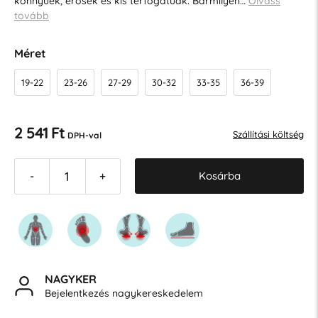
könnyűek, erősek és kis térfogatúak. Bármilyen…
Olvass
tovább
Méret
19-22
23-26
27-29
30-32
33-35
36-39
2 541 Ft
Szállítási költség
DPH-val
Kosárba
-
+
NAGYKER
Bejelentkezés nagykereskedelem