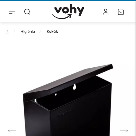
Higiénia
Kukák