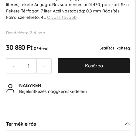
literes, fekete Anyaga: Rozsdamentes acél 430, porszórt Szín:
Fekete Térfogat: 7 liter Acél vastagság: 0,8 mm Rögzítés:
Falra szerelhető, 4…
Olvass tovább
Rendelésre 2-4 nap
30 880 Ft
Szállítási költség
DPH-val
Kosárba
-
+
NAGYKER
Bejelentkezés nagykereskedelem
Termékleírás