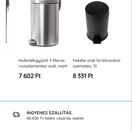
Hulladékgyűjtő 5 literes
Fekete acél fürdőszobai
Fürdőszo
rozsdamentes acél, matt
szemetes, 5l
es fehér 
7 602 Ft
8 331 Ft
9 056 
INGYENES SZÁLLÍTÁS
40.000 Ft feletti vásárlás esetén