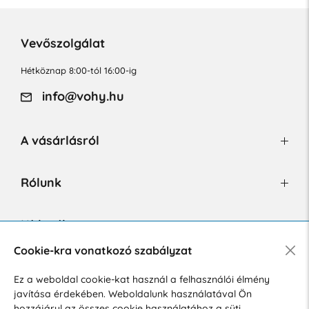
Vevőszolgálat
Hétköznap 8:00-tól 16:00-ig
info@vohy.hu
A vásárlásról
Rólunk
Hírlevél
Cookie-kra vonatkozó szabályzat
Ez a weboldal cookie-kat használ a felhasználói élmény
Hozzájárulok a személyes adatok marketing célú kezeléséhez.
javítása érdekében. Weboldalunk használatával Ön
Személyes adatok védelmére vonatkozó szabályzat
.
hozzájárul az összes cookie használatához a süti