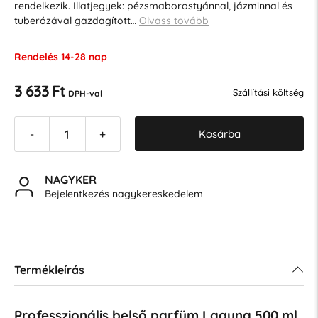
rendelkezik. Illatjegyek: pézsmaborostyánnal, jázminnal és
tuberózával gazdagított…
Olvass tovább
Rendelés 14-28 nap
3 633 Ft
Szállítási költség
DPH-val
Kosárba
-
+
NAGYKER
Bejelentkezés nagykereskedelem
Termékleírás
Professzionális belső parfüm Laguna 500 ml