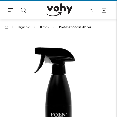
Higiénia
Illatok
Professzionális illatok