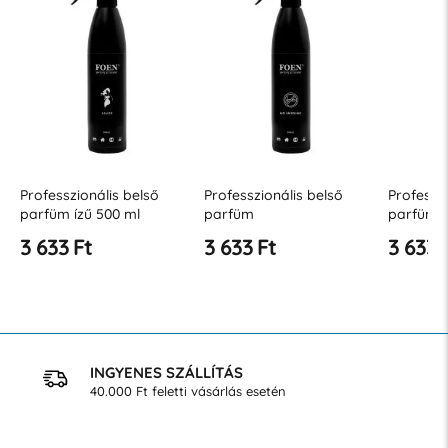
Professzionális belső
Professzionális belső
Professz
parfüm
parfüm Jack 500 ml
parfüm 
Dohányzásmentes 500 ml
3 633 Ft
3 633 Ft
3 633 
INGYENES SZÁLLÍTÁS
40.000 Ft feletti vásárlás esetén