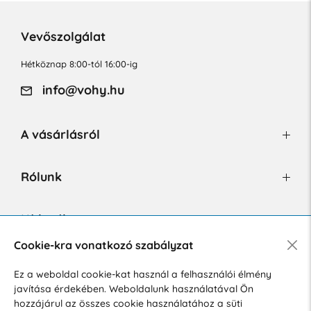
Vevőszolgálat
Hétköznap 8:00-tól 16:00-ig
info@vohy.hu
A vásárlásról
Rólunk
Hírlevél
Cookie-kra vonatkozó szabályzat
Ez a weboldal cookie-kat használ a felhasználói élmény
Hozzájárulok a személyes adatok marketing célú kezeléséhez.
javítása érdekében. Weboldalunk használatával Ön
Személyes adatok védelmére vonatkozó szabályzat
.
hozzájárul az összes cookie használatához a süti