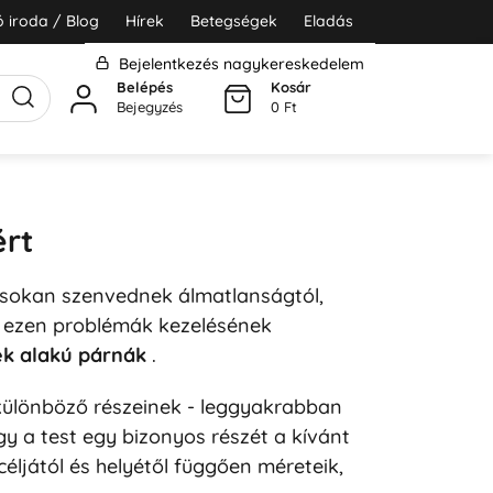
 iroda / Blog
Hírek
Betegségek
Eladás
Bejelentkezés nagykereskedelem
Belépés
Kosár
Bejegyzés
0 Ft
ért
r sokan szenvednek álmatlanságtól,
és ezen problémák kezelésének
ék alakú párnák
.
t különböző részeinek - leggyakrabban
y a test egy bizonyos részét a kívánt
céljától és helyétől függően méreteik,