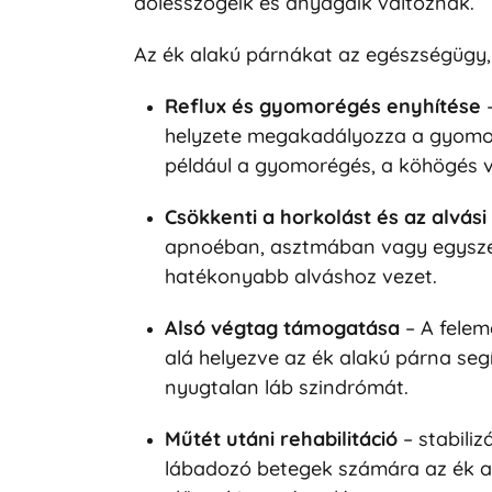
dőlésszögeik és anyagaik változnak.
Az ék alakú párnákat az egészségügy, 
Reflux és gyomorégés enyhítése
–
helyzete megakadályozza a gyomorsa
például a gyomorégés, a köhögés v
Csökkenti a horkolást és az alvás
apnoéban, asztmában vagy egyszerű
hatékonyabb alváshoz vezet.
Alsó végtag támogatása
– A felem
alá helyezve az ék alakú párna segí
nyugtalan láb szindrómát.
Műtét utáni rehabilitáció
– stabiliz
lábadozó betegek számára az ék ala