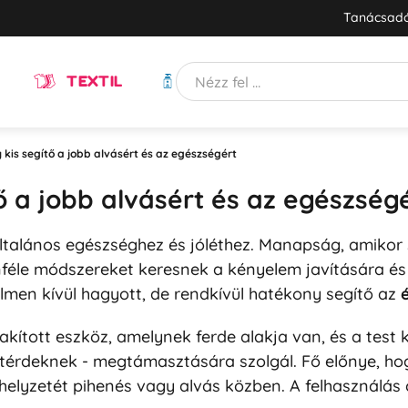
Tanácsadó
TEXTIL
HIGIÉNIA
kis segítő a jobb alvásért és az egészségért
ő a jobb alvásért és az egészség
általános egészséghez és jóléthez. Manapság, amiko
lönféle módszereket keresnek a kényelem javítására 
men kívül hagyott, de rendkívül hatékony segítő az
lakított eszköz, amelynek ferde alakja van, és a tes
 térdeknek - megtámasztására szolgál. Fő előnye, hog
 helyzetét pihenés vagy alvás közben. A felhasználás 