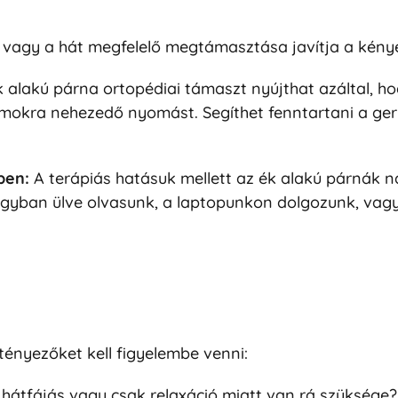
 vagy a hát megfelelő megtámasztása javítja a kény
 alakú párna ortopédiai támaszt nyújthat azáltal, hog
zmokra nehezedő nyomást. Segíthet fenntartani a ger
ben:
A terápiás hatásuk mellett az ék alakú párnák na
gyban ülve olvasunk, a laptopunkon dolgozunk, vagy
ényezőket kell figyelembe venni:
, hátfájás vagy csak relaxáció miatt van rá szükség