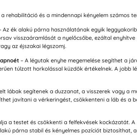
a rehabilitáció és a mindennapi kényelem számos ter
 Az ék alakú párna használatának egyik leggyakoribb
v visszaáramlását a nyelőcsőbe, ezáltal enyhítve a 
agy az éjszakai légszomj.
i apnoét
– A légutak enyhe megemelése segíthet a jár
en túlzott horkolással küzdők értékelnek. A jobb l
elt lábak segítenek a duzzanat, a visszerek vagy a m
thet javítani a vérkeringést, csökkenteni a láb és a 
álja a testet és csökkenti a felfekvések kockázatát. A 
kú párna stabil és kényelmes pozíciót biztosíthat, a