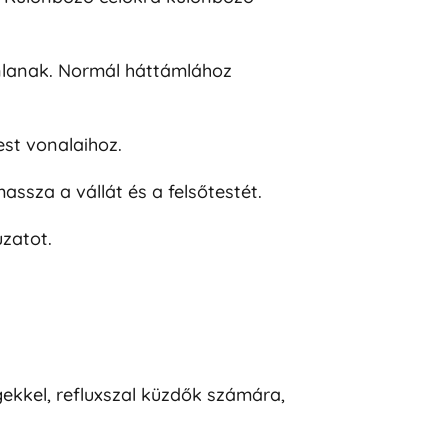
nlanak. Normál háttámlához
st vonalaihoz.
sza a vállát és a felsőtestét.
zatot.
gekkel, refluxszal küzdők számára,