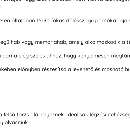
.
etén általában 15-30 fokos dőlésszögű párnákat ajá
.
gű hab vagy memóriahab, amely alkalmazkodik a te
párna elég széles ahhoz, hogy kényelmesen megtámas
kében előnyben részesítsd a levehető és mosható hu
felső törzs alá helyeznek. Ideálisak légzési nehézsé
y olvasniuk.