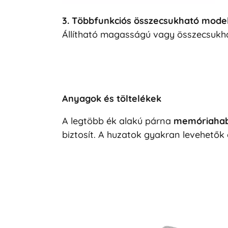
3. Többfunkciós összecsukható mode
Állítható magasságú vagy összecsukhat
Anyagok és töltelékek
A legtöbb ék alakú párna
memóriahab
biztosít. A huzatok gyakran levehetők