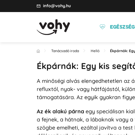
info@vohy.hu
EGÉSZSÉG
Tanácsadó iroda
Helló
Ékpárnák: Egy 
Ékpárnák: Egy kis segít
A minőségi alvás elengedhetetlen az 
refluxtól, nyak- vagy hátfájástól, kü
támogatására. Az egyik gyakran figyel
Az ék alakú párna
egy speciálisan kia
a fejnek, a hátnak, a lábaknak vagy a
szögbe emelheti, ezáltal javítva a test