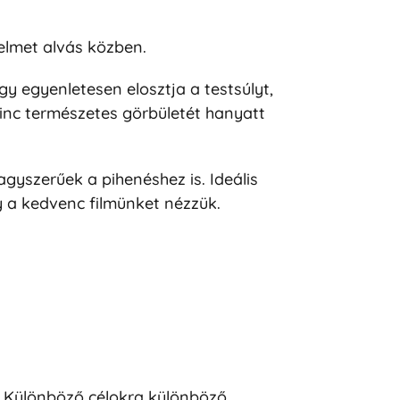
elmet alvás közben.
y egyenletesen elosztja a testsúlyt,
inc természetes görbületét hanyatt
gyszerűek a pihenéshez is. Ideális
 a kedvenc filmünket nézzük.
e? Különböző célokra különböző