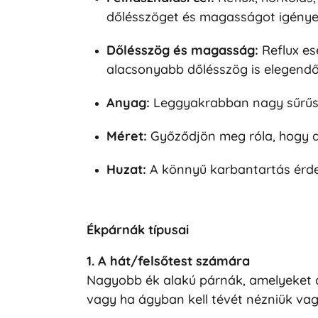
dőlésszöget és magasságot igényel
Dőlésszög és magasság:
Reflux es
alacsonyabb dőlésszög is elegendő
Anyag:
Leggyakrabban nagy sűrűsé
Méret:
Győződjön meg róla, hogy a 
Huzat:
A könnyű karbantartás érde
Ékpárnák típusai
1. A hát/felsőtest számára
Nagyobb ék alakú párnák, amelyeket a 
vagy ha ágyban kell tévét nézniük vag