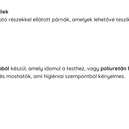
llek
ó részekkel ellátott párnák, amelyek lehetővé teszik
ból
készül, amely idomul a testhez, vagy
poliuretán
 és moshatók, ami higiéniai szempontból kényelmes.