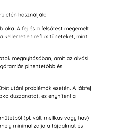
ületén használják:
 oka. A fej és a felsőtest megemelt
kellemetlen reflux tüneteket, mint
atok megnyitásában, amit az alvási
égáramlás pihentetőbb és
űtét utáni problémák esetén. A lábfej
boka duzzanatát, és enyhíteni a
műtétből (pl. váll, mellkas vagy has)
mely minimalizálja a fájdalmat és