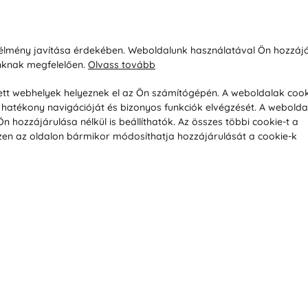
sárlásról
Rólunk
i élmény javítása érdekében. Weboldalunk használatával Ön hozzájá
unknak megfelelően.
Olvass tovább
áció / Áru visszaküldése
Kapcsolatok
ás és fizetés
Társaságról
esett webhelyek helyeznek el az Ön számítógépén. A weboldalak cook
hatékony navigációját és bizonyos funkciók elvégzését. A webolda
feltételek
Magánélet
hozzájárulása nélkül is beállíthatók. Az összes többi cookie-t a
üldési politika
Tanácsadó iroda
 Ezen az oldalon bármikor módosíthatja hozzájárulását a cookie-k
s betegség szerint