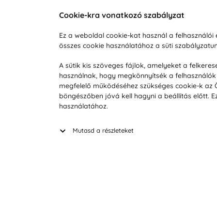
Cookie-kra vonatkozó szabályzat
Vevőszolgálat
A vá
Ez a weboldal cookie-kat használ a felhasználó
összes cookie használatához a süti szabályzat
Hétköznap 8:00-tól 16:00-ig
Reklam
info@vohy.hu
Szállít
A sütik kis szöveges fájlok, amelyeket a felker
használnak, hogy megkönnyítsék a felhasználók 
Üzleti 
megfelelő működéséhez szükséges cookie-k az Ön 
Visszak
böngészőben jóvá kell hagyni a beállítás előtt.
Hírek
használatához.
Keresé
Mutasd a részleteket