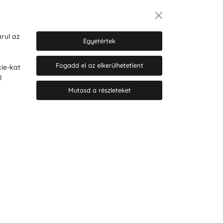
Hírlevél
rul az
Egyetértek
Fogadd el az elkerülhetetlent
ie-kat
Hozzájárulok a személyes adatok
l
marketing célú kezeléséhez.
Személyes adatok védelmére
Mutasd a részleteket
vonatkozó szabályzat
.
© 2026 Hesty s.r.o.
Cookie-beállítások szerkesztése
Web design: MARLOW DESIGN