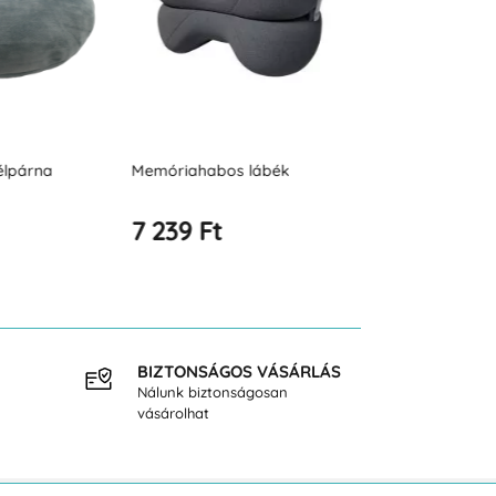
 lábék
Rektális ortopéd
Ék alakú, ref
memóriahabos üléspárna
gyerekeknek 
7 458 Ft
8 693 Ft
BIZTONSÁGOS VÁSÁRLÁS
INGY
Nálunk biztonságosan
40.000
vásárolhat