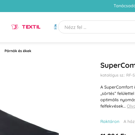
Tanácsadó
TEXTIL
HIGIÉNIA
Párnák és ékek
SuperCom
katalógus sz.: RF
A SuperComfort ül
„sörtés” felülette
optimális nyomá
felfekvések…
Olv
Raktáron
A ház