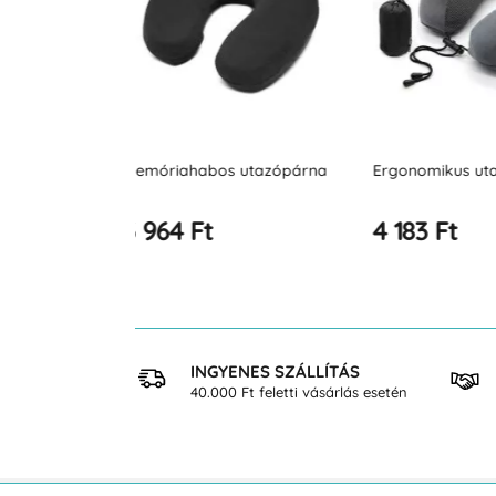
 utazópárna
Ergonomikus utazópárna
Térdleválasztó
4 183 Ft
6 510 Ft
 VÁSÁRLÁS
INGYENES SZÁLLÍTÁS
osan
40.000 Ft feletti vásárlás esetén