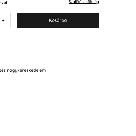
Szállítási költség
-val
Kosárba
+
R
ezés nagykereskedelem