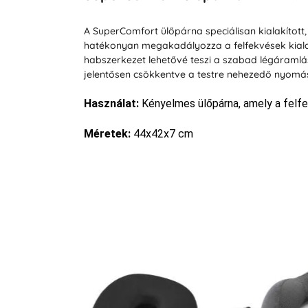
A SuperComfort ülőpárna speciálisan kialakított, k
hatékonyan megakadályozza a felfekvések kialaku
habszerkezet lehetővé teszi a szabad légáramlást
jelentősen csökkentve a testre nehezedő nyomást. 
Használat:
Kényelmes ülőpárna, amely a felfe
Méretek:
44x42x7 cm