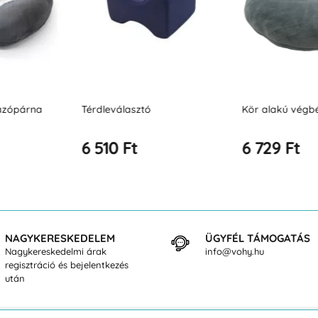
Kör alakú végbélpárna
Memóriahabos
6 729 Ft
7 239 Ft
NAGYKERESKEDELEM
ÜGYFÉL TÁMOGATÁS
Nagykereskedelmi árak
info@vohy.hu
regisztráció és bejelentkezés
után