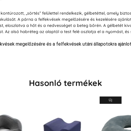
ontúrozott, „sörtés” felülettel rendelkezik, gélbetéttel, amely bizt
lását. A párna a felfekvések megelőzésére és kezelésére ajánlott
, eloszlatva a hőt és a nedvességet a beteg bőrén. A gélbetét kivál
Az alsó habréteg az alaptól a test felé oszlatja el a nyomást, és s
kvések megelőzésére és a felfekvések utáni állapotokra ajánlot
Hasonló termékek
Új
Új