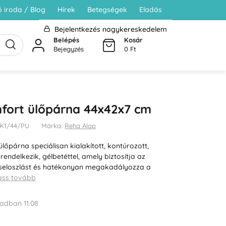
 iroda / Blog
Hírek
Betegségek
Eladás
Bejelentkezés nagykereskedelem
Belépés
Kosár
Bejegyzés
0 Ft
fort ülőpárna 44x42x7 cm
-SK1/44/PU
Márka:
Reha Alap
őpárna speciálisan kialakított, kontúrozott,
l rendelkezik, gélbetéttel, amely biztosítja az
seloszlást és hatékonyan megakadályozza a
ass tovább
adban 11.08