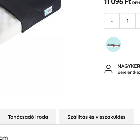
11 096 Ft
DPH
-
NAGYKE
Bejelentk
Tanácsadó iroda
Szállítás és visszaküldés
 cm