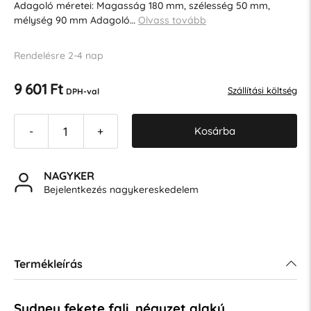
Adagoló méretei: Magasság 180 mm, szélesség 50 mm,
mélység 90 mm Adagoló…
Olvass tovább
Rendelésre 2-4 nap
9 601 Ft
Szállítási költség
DPH-val
Kosárba
-
+
NAGYKER
Bejelentkezés nagykereskedelem
Termékleírás
Sydney fekete fali, négyzet alakú