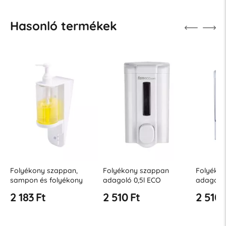
Hasonló termékek
zappan,
Folyékony szappan
Folyékony szappan
olyékony
adagoló 0,5l ECO
adagoló 0,5l JET
szer adagoló
2 510 Ft
2 510 Ft