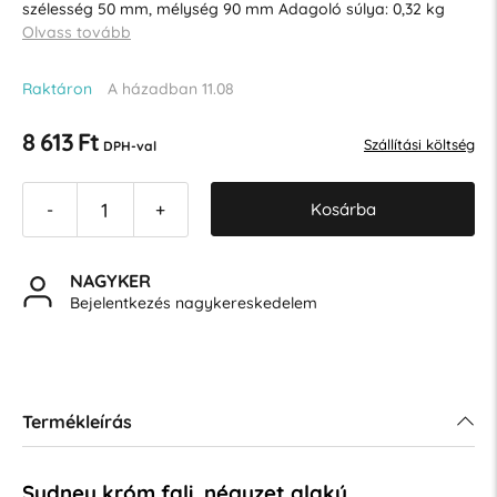
szélesség 50 mm, mélység 90 mm Adagoló súlya: 0,32 kg
Olvass tovább
Raktáron
A házadban 11.08
8 613 Ft
Szállítási költség
DPH-val
Kosárba
-
+
NAGYKER
Bejelentkezés nagykereskedelem
Termékleírás
Sydney króm fali, négyzet alakú