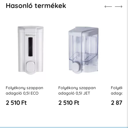
Hasonló termékek
Folyékony szappan
Folyékony szappan
Folyéko
adagoló 0,5l ECO
adagoló 0,5l JET
adagoló 
2 510 Ft
2 510 Ft
2 872 