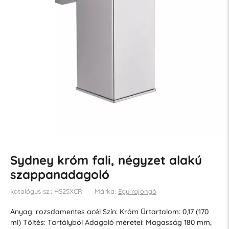
Sydney króm fali, négyzet alakú
szappanadagoló
katalógus sz.: HS25XCR
Márka:
Egy rajongó
Anyag: rozsdamentes acél Szín: Króm Űrtartalom: 0,17 (170
ml) Töltés: Tartályból Adagoló méretei: Magasság 180 mm,