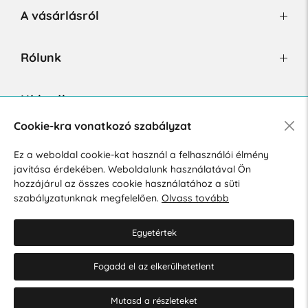
A vásárlásról
Rólunk
Hírlevél
Cookie-kra vonatkozó szabályzat
Ez a weboldal cookie-kat használ a felhasználói élmény
Hozzájárulok a személyes adatok marketing célú kezeléséhez.
javítása érdekében. Weboldalunk használatával Ön
Személyes adatok védelmére vonatkozó szabályzat
.
hozzájárul az összes cookie használatához a süti
szabályzatunknak megfelelően.
Olvass tovább
Egyetértek
Fogadd el az elkerülhetetlent
© 2026 Hesty s.r.o.
Cookie-beállítások szerkesztése
Mutasd a részleteket
Web design: MARLOW DESIGN