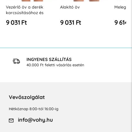
Vezérlő öv a derék
Alakító öv
Melegítő
karcsúsításához és
formálásához
9 031 Ft
9 031 Ft
9 614 
INGYENES SZÁLLÍTÁS
40.000 Ft feletti vásárlás esetén
Vevőszolgálat
Hétköznap 8:00-tól 16:00-ig
info@vohy.hu