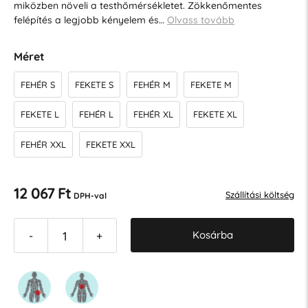
miközben növeli a testhőmérsékletet. Zökkenőmentes
felépítés a legjobb kényelem és…
Olvass tovább
Méret
FEHÉR S
FEKETE S
FEHÉR M
FEKETE M
FEKETE L
FEHÉR L
FEHÉR XL
FEKETE XL
FEHÉR XXL
FEKETE XXL
12 067 Ft
Szállítási költség
DPH-val
Kosárba
-
+