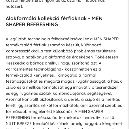
köszönhetően. Erős nyomás az azonnali "lapos has"
hatásért.
Alakformáló kollekció férfiaknak - MEN
SHAPER REFRESHING
A legújabb technológia felhasználásával ez a MEN SHAPER
termékcsalád férfiak számára készült, különböző
kompressziókkal, a test különböző problémás területeire
szabva, a hatékony alakformálás érdekében. Tökéletesen
illeszkedik a bőrhöz anélkül, hogy szorítaná azt. A
varrásmentes technológiának köszönhetően ez a
termékcsalád kényelmes. Támogatja a normál
testmozgásokat és megőrzi magas rugalmasságát, a has, a
csípő és a mellkas formálását egy innovatív öltésrendszer
és egy rugalmas szálak kombinációjának segítségével.
Azonnal kontrollt biztosítanak a derék, a csípő és a mellkas
felett, így szorítás nélkül formázhatók, ami azonnal szebb és
formásabb megjelenést kölcsönöz. A MEN SHAPER
REFRESHING termékcsalád termékei az innovatív frissítő
NILIT BREEZE fonalból készülnek, amely nagyobb kényelmet