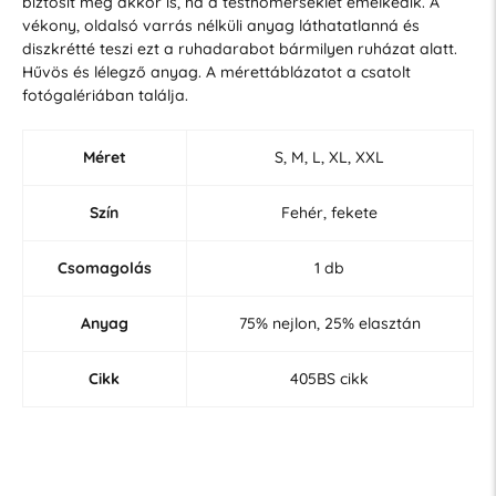
biztosít még akkor is, ha a testhőmérséklet emelkedik. A
vékony, oldalsó varrás nélküli anyag láthatatlanná és
diszkrétté teszi ezt a ruhadarabot bármilyen ruházat alatt.
Hűvös és lélegző anyag. A mérettáblázatot a csatolt
fotógalériában találja.
Méret
S, M, L, XL, XXL
Szín
Fehér, fekete
Csomagolás
1 db
Anyag
75% nejlon, 25% elasztán
Cikk
405BS cikk