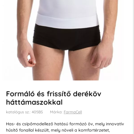
Formáló és frissítő deréköv
háttámaszokkal
katalógus sz.: 405BS
Márka:
FarmaCell
Has- és csípőmodellező hatású formázó öv, mely innovatív
hűsítő fonallal készült, mely növeli a komfortérzetet,