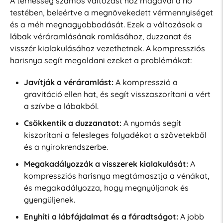
A terhesség számos változást hoz magával a nő
testében, beleértve a megnövekedett vérmennyiséget
és a méh megnagyobbodását. Ezek a változások a
lábak véráramlásának romlásához, duzzanat és
visszér kialakulásához vezethetnek. A kompressziós
harisnya segít megoldani ezeket a problémákat:
Javítják a véráramlást:
A kompresszió a
gravitáció ellen hat, és segít visszaszorítani a vért
a szívbe a lábakból.
Csökkentik a duzzanatot:
A nyomás segít
kiszorítani a felesleges folyadékot a szövetekből
és a nyirokrendszerbe.
Megakadályozzák a visszerek kialakulását:
A
kompressziós harisnya megtámasztja a vénákat,
és megakadályozza, hogy megnyúljanak és
gyengüljenek.
Enyhíti a lábfájdalmat és a fáradtságot:
A jobb