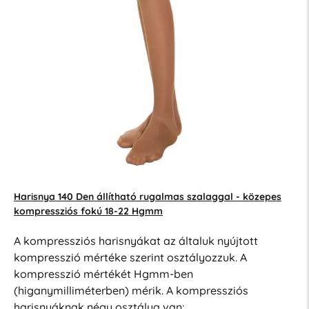
Harisnya 140 Den állítható rugalmas szalaggal - közepes
kompressziós fokú 18-22 Hgmm
A kompressziós harisnyákat az általuk nyújtott
kompresszió mértéke szerint osztályozzuk. A
kompresszió mértékét Hgmm-ben
(higanymilliméterben) mérik. A kompressziós
harisnyáknak négy osztálya van: