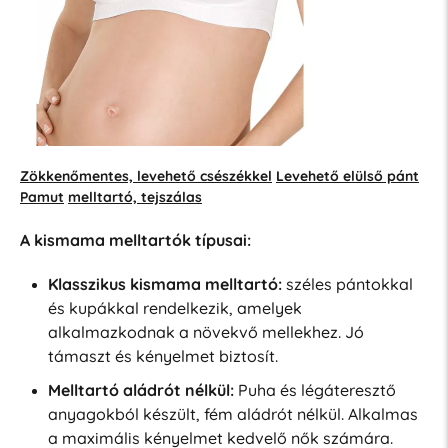
Zökkenőmentes, levehető csészékkel
Levehető elülső pánt
Pamut
melltartó, tejszálas
A kismama melltartók típusai:
Klasszikus kismama melltartó:
széles pántokkal
és kupákkal rendelkezik, amelyek
alkalmazkodnak a növekvő mellekhez. Jó
támaszt és kényelmet biztosít.
Melltartó aládrót nélkül:
Puha és légáteresztő
anyagokból készült, fém aládrót nélkül. Alkalmas
a maximális kényelmet kedvelő nők számára.