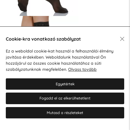
Cookie-kra vonatkozó szabályzat
Ez a weboldal cookie-kat használ a felhasználói élmény
javítása érdekében. Weboldalunk használatával Ön
hozzájárul az összes cookie használatához a süti
szabályzatunknak megfelelően.
Olvass tovább
Egyetértek
Fogadd el az elkerülhetetlent
Mutasd a részleteket
Terhesharisnya 12-17 Hgmm
Mikroszálas terhességi harisnya 12-17 Hgmm
70 DEN 12-17 Hgmm
Térdzokni 70 DEN
Térdzokni 12-17
Térdzokni