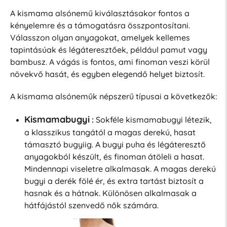
A kismama alsónemű kiválasztásakor fontos a
kényelemre és a támogatásra összpontosítani.
Válasszon olyan anyagokat, amelyek kellemes
tapintásúak és légáteresztőek, például pamut vagy
bambusz. A vágás is fontos, ami finoman veszi körül
növekvő hasát, és egyben elegendő helyet biztosít.
A kismama alsóneműk népszerű típusai a következők:
Kismamabugyi
:
Sokféle kismamabugyi létezik,
a klasszikus tangától a magas derekú, hasat
támasztó bugyiig. A bugyi puha és légáteresztő
anyagokból készült, és finoman átöleli a hasat.
Mindennapi viseletre alkalmasak. A magas derekú
bugyi a derék fölé ér, és extra tartást biztosít a
hasnak és a hátnak. Különösen alkalmasak a
hátfájástól szenvedő nők számára.