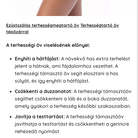
Ezüstszálas terhességmegtartó öv
Terhességtartó öv
tépőzárral
A terhességi öv viselésének előnyei:
Enyhíti a hátfájást:
A növekvő has extra terhelést
jelent a hátnak, ami fájdalomhoz vezethet. A
terhességi támasztó öv segít elosztani a has
súlyát, és így enyhíti a hátfájást.
Csökkenti a duzzanatot:
A terhességi támasztóöv
segíthet csökkenteni a láb és a boka duzzanatát,
amely gyakori a terhesség későbbi szakaszaiban.
Javítja a testtartást:
A terhességi támasztóöv
javíthatja a testtartást és csökkentheti a gerincre
nehezedő nyomást.