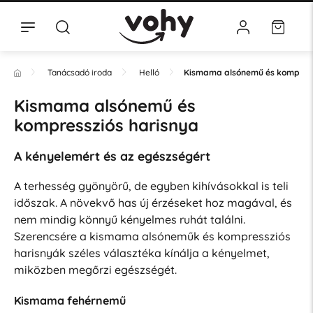
Tanácsadó iroda
Helló
Kismama alsónemű és kompress
Kismama alsónemű és
kompressziós harisnya
A kényelemért és az egészségért
A terhesség gyönyörű, de egyben kihívásokkal is teli
időszak. A növekvő has új érzéseket hoz magával, és
nem mindig könnyű kényelmes ruhát találni.
Szerencsére a kismama alsóneműk és kompressziós
harisnyák széles választéka kínálja a kényelmet,
miközben megőrzi egészségét.
Kismama fehérnemű