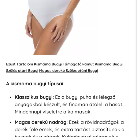
Ezüst Tartalom Kismama Bugyi Támogató Pamut
Kismama Bugyi
Szülés utáni Bugyi
Magas derekú Szülés utáni Bugyi
A kismama bugyi típusai:
Klasszikus bugyi:
Ez a bugyi puha és lélegző
anyagokból készült, és finoman átöleli a hasat.
Mindennapi viseletre alkalmasak.
Magas derekú nadrág:
Ezek a rövidnadrágok a
derék fölé érnek, és extra tartást biztosítanak a
hasnak és a hátnak. Különösen alkalmasak a