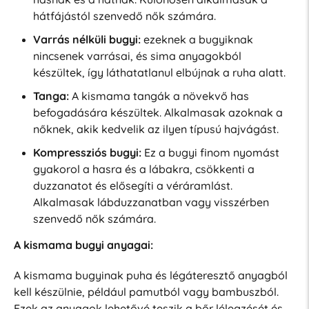
hátfájástól szenvedő nők számára.
Varrás nélküli bugyi:
ezeknek a bugyiknak
nincsenek varrásai, és sima anyagokból
készültek, így láthatatlanul elbújnak a ruha alatt.
Tanga:
A kismama tangák a növekvő has
befogadására készültek. Alkalmasak azoknak a
nőknek, akik kedvelik az ilyen típusú hajvágást.
Kompressziós bugyi:
Ez a bugyi finom nyomást
gyakorol a hasra és a lábakra, csökkenti a
duzzanatot és elősegíti a véráramlást.
Alkalmasak lábduzzanatban vagy visszérben
szenvedő nők számára.
A kismama bugyi anyagai:
A kismama bugyinak puha és légáteresztő anyagból
kell készülnie, például pamutból vagy bambuszból.
Ezek az anyagok lehetővé teszik a bőr lélegzését és