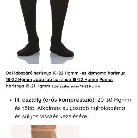
Bal lábszárú harisnya 18-22 Hgmm
-es kismama harisnya
18-22 Hgmm
Jobb láb harisnya 18-22 Hgmm
Pamut
harisnya 15-21 Hgmm
Ezüstszálas zokni 18-22 Hgmm
III. osztály (erős kompresszió):
20-30 Hgmm
és több. Alkalmas súlyosabb nyiroködéma
és súlyos visszér kezelésére.