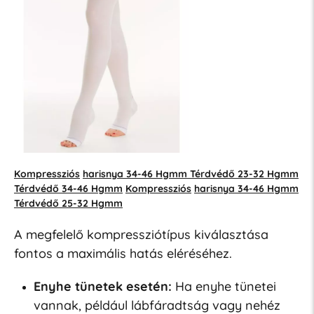
Kompressziós
harisnya 34-46 Hgmm Térdvédő 23-32 Hgmm
Térdvédő 34-46 Hgmm
Kompressziós
harisnya 34-46 Hgmm
Térdvédő 25-32 Hgmm
A megfelelő kompressziótípus kiválasztása
fontos a maximális hatás eléréséhez.
Enyhe tünetek esetén:
Ha enyhe tünetei
vannak, például lábfáradtság vagy nehéz