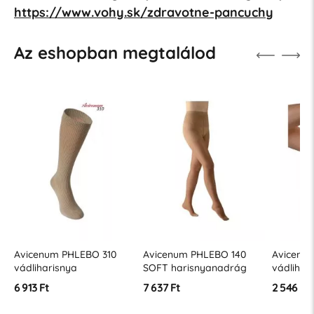
https://www.vohy.sk/zdravotne-pancuchy
Az eshopban megtalálod
Avicenum PHLEBO 310
Avicenum PHLEBO 140
Avicenu
vádliharisnya
SOFT harisnyanadrág
vádlihar
6 913 Ft
7 637 Ft
2 546 Ft