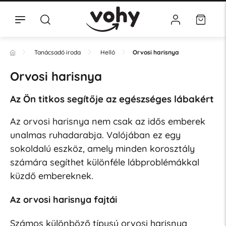
Tanácsadó iroda
Helló
Orvosi harisnya
Orvosi harisnya
Az Ön titkos segítője az egészséges lábakért
Az orvosi harisnya nem csak az idős emberek
unalmas ruhadarabja. Valójában ez egy
sokoldalú eszköz, amely minden korosztály
számára segíthet különféle lábproblémákkal
küzdő embereknek.
Az orvosi harisnya fajtái
Számos különböző típusú orvosi harisnya