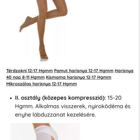
Térdzokni 12-17 Hgmm
Pamut harisnya 12-17 Hgmm
Harisnya
40 nap 8-11 Hgmm
Kismama harisnya 12-17 Hgmm
Mikroszálas harisnya 12-17 Hgmm
II. osztály (közepes kompresszió):
15-20
Hgmm. Alkalmas visszerek, nyiroködéma és
enyhe lábduzzanat kezelésére.