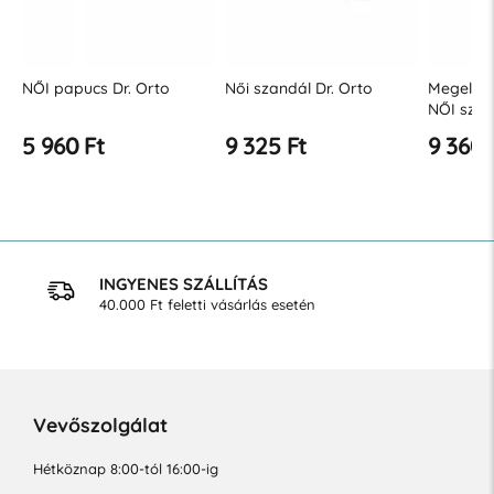
NŐI papucs Dr. Orto
Női szandál Dr. Orto
Megelőző
NŐI szan
5 960 Ft
9 325 Ft
9 360 
INGYENES SZÁLLÍTÁS
40.000 Ft feletti vásárlás esetén
Vevőszolgálat
Hétköznap 8:00-tól 16:00-ig