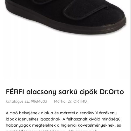
FÉRFI alacsony sarkú cipők Dr.Orto
katalógus sz.: 986M003
Márka:
Dr. ORTHO
A cipő belsejének alakja és méretei a rendkívül érzékeny
lábak igényeihez igazodnak. A felhasznált kiváló minőségű
habanyagok megfelelnek a higiéniai követelményeknek, és