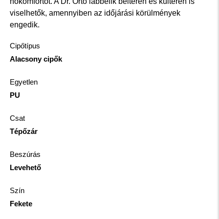
hőkomfortot. A Dr. Orto lábbelik beltéren és kültéren is
viselhetők, amennyiben az időjárási körülmények
engedik.
Cipőtípus
Alacsony cipők
Egyetlen
PU
Csat
Tépőzár
Beszúrás
Levehető
Szín
Fekete