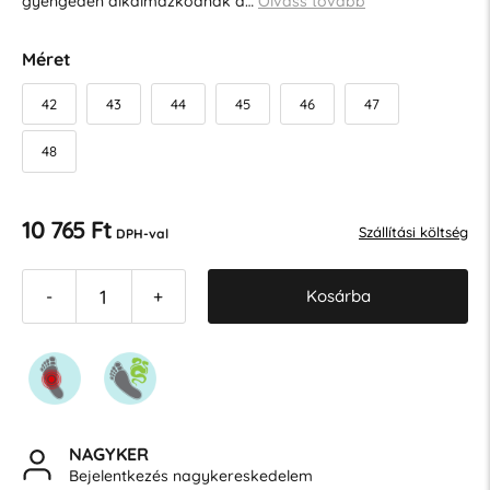
gyengéden alkalmazkodnak a…
Olvass tovább
Méret
42
43
44
45
46
47
48
10 765 Ft
Szállítási költség
DPH-val
Kosárba
-
+
NAGYKER
Bejelentkezés nagykereskedelem