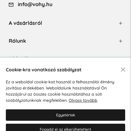
info@vohy.hu
A vásárlásról
Rólunk
Hírlevél
Cookie-kra vonatkozó szabályzat
Ez a weboldal cookie-kat használ a felhasználói élmény
Hozzájárulok a személyes adatok marketing célú kezeléséhez.
javítása érdekében. Weboldalunk használatával Ön
Személyes adatok védelmére vonatkozó szabályzat
.
hozzájárul az összes cookie használatához a süti
szabályzatunknak megfelelően.
Olvass tovább
Egyetértek
Fogadd el az elkerülhetetlent